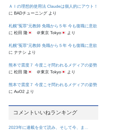
ＡＩの理想的使用法 Claudeは個人的にアウト！
に
BADチューニング
より
札幌”冤罪”元教師 免職から５年 今も復職に意欲
に
松田 隆
＠東京 Tokyo
より
札幌”冤罪”元教師 免職から５年 今も復職に意欲
に
ナナシ
より
熊本で震度７ 今度こそ問われるメディアの姿勢
に
松田 隆
＠東京 Tokyo
より
熊本で震度７ 今度こそ問われるメディアの姿勢
に
AuO2
より
コメントいいねランキング
2023年に連載を全て読み、そして今、ま...