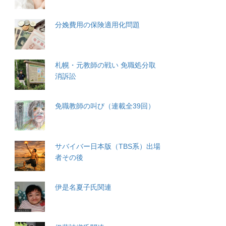
分娩費用の保険適用化問題
札幌・元教師の戦い 免職処分取
消訴訟
免職教師の叫び（連載全39回）
サバイバー日本版（TBS系）出場
者その後
伊是名夏子氏関連