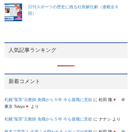
日刊スポーツの歴史に残る社長解任劇（連載全６
回）
人気記事ランキング
新着コメント
札幌”冤罪”元教師 免職から５年 今も復職に意欲
に
松田 隆
＠
東京 Tokyo
より
札幌”冤罪”元教師 免職から５年 今も復職に意欲
に
ナナシ
より
熊本で震度７ 今度こそ問われるメディアの姿勢
に
松田 隆
＠