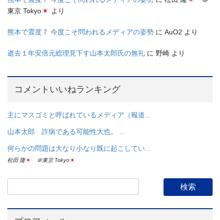
東京 Tokyo
より
熊本で震度７ 今度こそ問われるメディアの姿勢
に
AuO2
より
逝去１年安倍元総理見下す山本太郎氏の無礼
に
野崎
より
コメントいいねランキング
主にマスゴミと呼ばれているメディア（報道...
山本太郎 詐病である可能性大也。 ...
何らかの問題は大なり小なり既に起こしてい...
松田 隆
＠東京 Tokyo