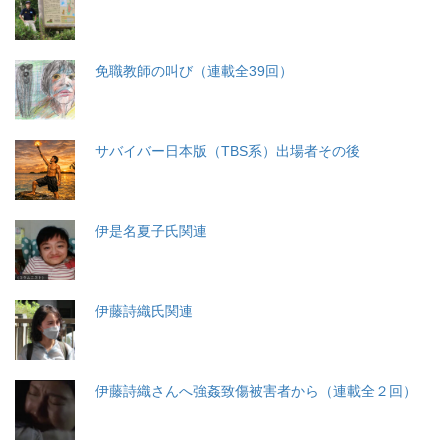
免職教師の叫び（連載全39回）
サバイバー日本版（TBS系）出場者その後
伊是名夏子氏関連
伊藤詩織氏関連
伊藤詩織さんへ強姦致傷被害者から（連載全２回）