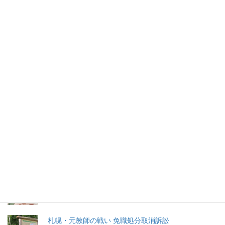
銭湯でわいせつ「何様だ」店に注
文つけるLGBT団体
渋谷区の銭湯で30代の男性同士がわいせつ行為に及び、公然わ
いせつの疑いで書類送検されたことをTBSが報じた。
2026年(令和8) 8月6日 (木)
特集記事
生命と法
分娩費用の保険適用化問題
札幌・元教師の戦い 免職処分取消訴訟