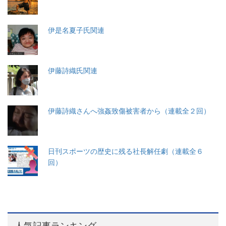
伊是名夏子氏関連
伊藤詩織氏関連
伊藤詩織さんへ強姦致傷被害者から（連載全２回）
日刊スポーツの歴史に残る社長解任劇（連載全６
回）
人気記事ランキング