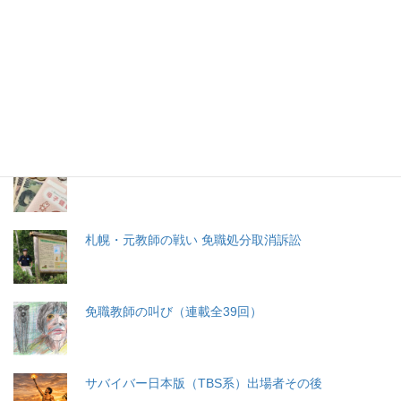
特集記事
生命と法
分娩費用の保険適用化問題
札幌・元教師の戦い 免職処分取消訴訟
免職教師の叫び（連載全39回）
サバイバー日本版（TBS系）出場者その後