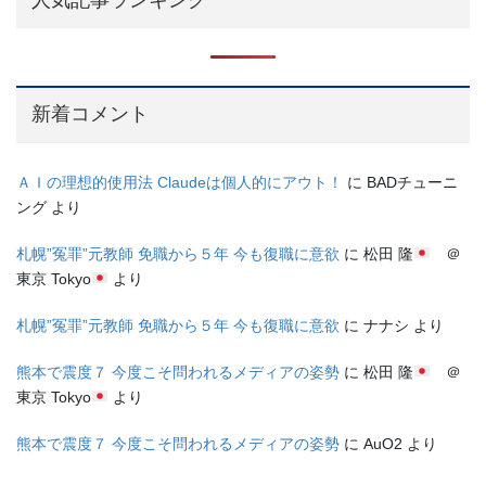
新着コメント
ＡＩの理想的使用法 Claudeは個人的にアウト！
に
BADチューニ
ング
より
札幌”冤罪”元教師 免職から５年 今も復職に意欲
に
松田 隆
＠
東京 Tokyo
より
札幌”冤罪”元教師 免職から５年 今も復職に意欲
に
ナナシ
より
熊本で震度７ 今度こそ問われるメディアの姿勢
に
松田 隆
＠
東京 Tokyo
より
熊本で震度７ 今度こそ問われるメディアの姿勢
に
AuO2
より