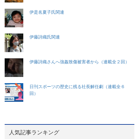
伊是名夏子氏関連
伊藤詩織氏関連
伊藤詩織さんへ強姦致傷被害者から（連載全２回）
日刊スポーツの歴史に残る社長解任劇（連載全６
回）
人気記事ランキング