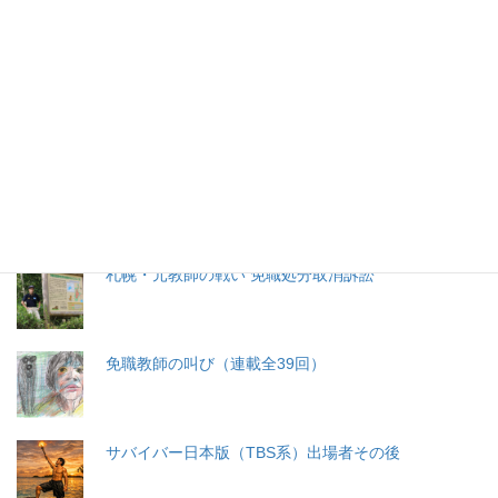
特集記事
生命と法
分娩費用の保険適用化問題
札幌・元教師の戦い 免職処分取消訴訟
免職教師の叫び（連載全39回）
サバイバー日本版（TBS系）出場者その後