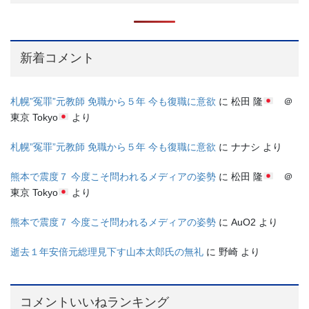
新着コメント
札幌”冤罪”元教師 免職から５年 今も復職に意欲
に
松田 隆
＠
東京 Tokyo
より
札幌”冤罪”元教師 免職から５年 今も復職に意欲
に
ナナシ
より
熊本で震度７ 今度こそ問われるメディアの姿勢
に
松田 隆
＠
東京 Tokyo
より
熊本で震度７ 今度こそ問われるメディアの姿勢
に
AuO2
より
逝去１年安倍元総理見下す山本太郎氏の無礼
に
野崎
より
コメントいいねランキング