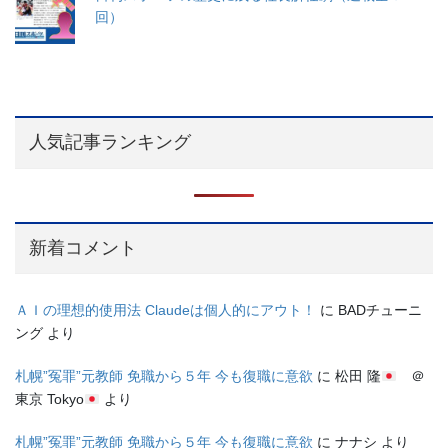
回）
人気記事ランキング
新着コメント
ＡＩの理想的使用法 Claudeは個人的にアウト！
に
BADチューニ
ング
より
札幌”冤罪”元教師 免職から５年 今も復職に意欲
に
松田 隆
＠
東京 Tokyo
より
札幌”冤罪”元教師 免職から５年 今も復職に意欲
に
ナナシ
より