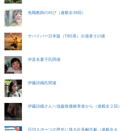
免職教師の叫び（連載全39回）
サバイバー日本版（TBS系）出場者その後
伊是名夏子氏関連
伊藤詩織氏関連
伊藤詩織さんへ強姦致傷被害者から（連載全２回）
日刊スポーツの歴史に残る社長解任劇（連載全６