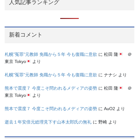
人気記事ランキング
新着コメント
札幌”冤罪”元教師 免職から５年 今も復職に意欲
に
松田 隆
＠
東京 Tokyo
より
札幌”冤罪”元教師 免職から５年 今も復職に意欲
に
ナナシ
より
熊本で震度７ 今度こそ問われるメディアの姿勢
に
松田 隆
＠
東京 Tokyo
より
熊本で震度７ 今度こそ問われるメディアの姿勢
に
AuO2
より
逝去１年安倍元総理見下す山本太郎氏の無礼
に
野崎
より