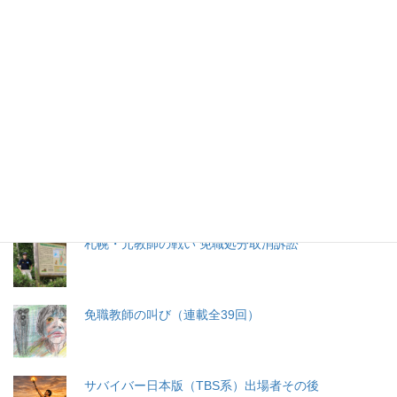
特集記事
生命と法
分娩費用の保険適用化問題
札幌・元教師の戦い 免職処分取消訴訟
免職教師の叫び（連載全39回）
サバイバー日本版（TBS系）出場者その後