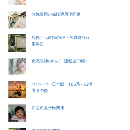
分娩費用の保険適用化問題
札幌・元教師の戦い 免職処分取
消訴訟
免職教師の叫び（連載全39回）
サバイバー日本版（TBS系）出場
者その後
伊是名夏子氏関連