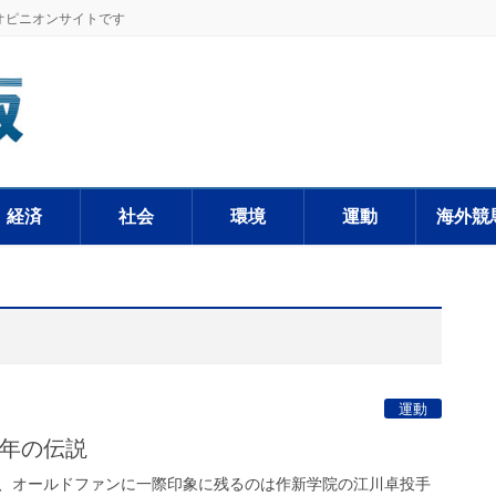
オピニオンサイトです
経済
社会
環境
運動
海外競
運動
1年の伝説
、オールドファンに一際印象に残るのは作新学院の江川卓投手