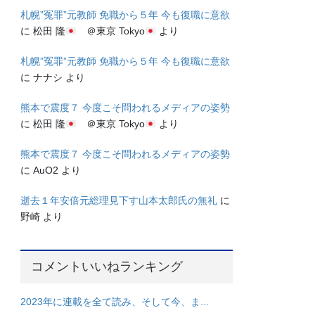
札幌”冤罪”元教師 免職から５年 今も復職に意欲
に
松田 隆
＠東京 Tokyo
より
札幌”冤罪”元教師 免職から５年 今も復職に意欲
に
ナナシ
より
熊本で震度７ 今度こそ問われるメディアの姿勢
に
松田 隆
＠東京 Tokyo
より
熊本で震度７ 今度こそ問われるメディアの姿勢
に
AuO2
より
逝去１年安倍元総理見下す山本太郎氏の無礼
に
野崎
より
コメントいいねランキング
2023年に連載を全て読み、そして今、ま...