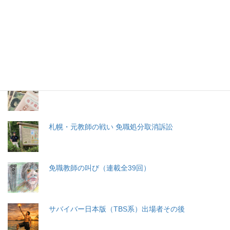
特集記事
生命と法
分娩費用の保険適用化問題
札幌・元教師の戦い 免職処分取消訴訟
免職教師の叫び（連載全39回）
サバイバー日本版（TBS系）出場者その後