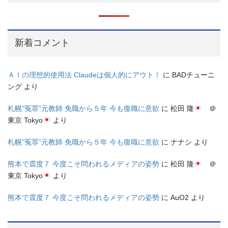
新着コメント
ＡＩの理想的使用法 Claudeは個人的にアウト！
に
BADチューニ
ング
より
札幌”冤罪”元教師 免職から５年 今も復職に意欲
に
松田 隆
＠
東京 Tokyo
より
札幌”冤罪”元教師 免職から５年 今も復職に意欲
に
ナナシ
より
熊本で震度７ 今度こそ問われるメディアの姿勢
に
松田 隆
＠
東京 Tokyo
より
熊本で震度７ 今度こそ問われるメディアの姿勢
に
AuO2
より