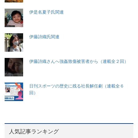
伊是名夏子氏関連
伊藤詩織氏関連
伊藤詩織さんへ強姦致傷被害者から（連載全２回）
日刊スポーツの歴史に残る社長解任劇（連載全６
回）
人気記事ランキング