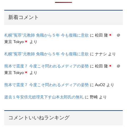
新着コメント
札幌”冤罪”元教師 免職から５年 今も復職に意欲
に
松田 隆
＠
東京 Tokyo
より
札幌”冤罪”元教師 免職から５年 今も復職に意欲
に
ナナシ
より
熊本で震度７ 今度こそ問われるメディアの姿勢
に
松田 隆
＠
東京 Tokyo
より
熊本で震度７ 今度こそ問われるメディアの姿勢
に
AuO2
より
逝去１年安倍元総理見下す山本太郎氏の無礼
に
野崎
より
コメントいいねランキング