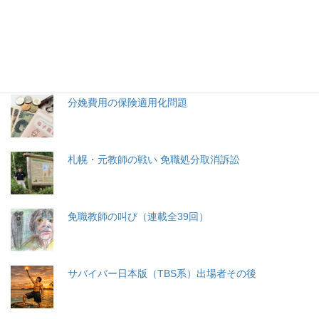
特集記事
生命と法
分娩費用の保険適用化問題
札幌・元教師の戦い 免職処分取消訴訟
免職教師の叫び（連載全39回）
サバイバー日本版（TBS系）出場者その後