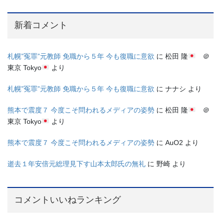
新着コメント
札幌”冤罪”元教師 免職から５年 今も復職に意欲
に
松田 隆
＠
東京 Tokyo
より
札幌”冤罪”元教師 免職から５年 今も復職に意欲
に
ナナシ
より
熊本で震度７ 今度こそ問われるメディアの姿勢
に
松田 隆
＠
東京 Tokyo
より
熊本で震度７ 今度こそ問われるメディアの姿勢
に
AuO2
より
逝去１年安倍元総理見下す山本太郎氏の無礼
に
野崎
より
コメントいいねランキング