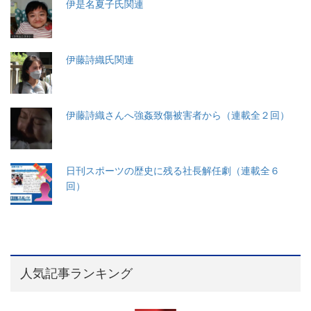
伊是名夏子氏関連
伊藤詩織氏関連
伊藤詩織さんへ強姦致傷被害者から（連載全２回）
日刊スポーツの歴史に残る社長解任劇（連載全６
回）
人気記事ランキング