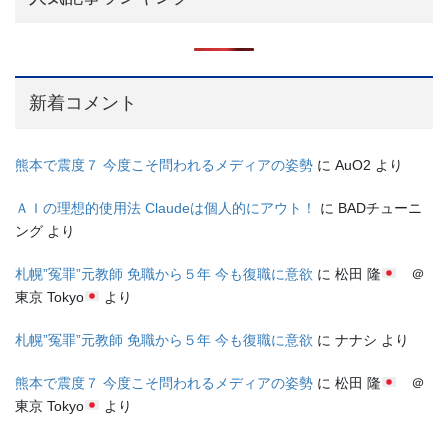
新着コメント
熊本で震度７ 今度こそ問われるメディアの姿勢
に
AuO2
より
ＡＩの理想的使用法 Claudeは個人的にアウト！
に
BADチューニ
ング
より
札幌”冤罪”元教師 免職から５年 今も復職に意欲
に
松田 隆
＠
東京 Tokyo
より
札幌”冤罪”元教師 免職から５年 今も復職に意欲
に
ナナシ
より
熊本で震度７ 今度こそ問われるメディアの姿勢
に
松田 隆
＠
東京 Tokyo
より