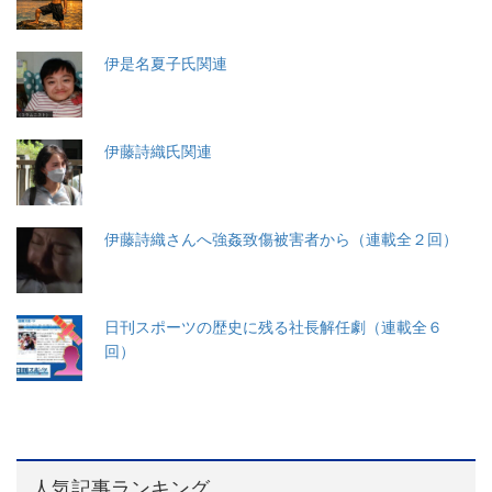
伊是名夏子氏関連
伊藤詩織氏関連
伊藤詩織さんへ強姦致傷被害者から（連載全２回）
日刊スポーツの歴史に残る社長解任劇（連載全６
回）
人気記事ランキング