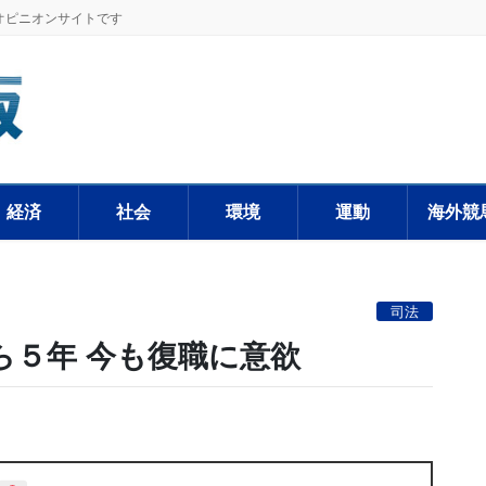
オピニオンサイトです
経済
社会
環境
運動
海外競
司法
ら５年 今も復職に意欲