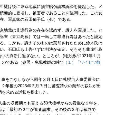
生徒は後に東京地裁に損害賠償請求訴訟を提起した。メ
積極的に登場し、被害者であることを強調した。この女
在、写真家の石田郁子氏（48）である。
京地裁は非違行為の存在を認めず、訴えを棄却した。と
訴審（東京高裁）では一転して非違行為はあったと認定
る。しかも、訴えそのものは棄却されたために鈴木氏は
い。石田氏も上告せずに判決が確定。そもそも非違行為
中の判断に過ぎない。ところが、判決後の2021年１月
たのである（参照・免職教師の叫び
（１）「ワイセツ教
事をこなしながら同年３月１日に札幌市人事委員会に
２年後の2023年３月７日に審査請求の棄却の裁決が出
消を求める訴状を提出した。
人生の収穫期とも言える50代後半からの貴重な５年を、
氏は「最初の２年が審査請求、その後の３年は裁判で