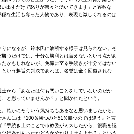
思い出すだけで怒りが沸々と湧いてきます」と容赦な
平穏な生活も奪った人物であり、表現も激しくなるのは
りになるが、鈴木氏に油断する様子は見られない。そ
だ勝つだけでは、十分な勝利とは言えないという点があ
ったかもしれないが、免職に至る手続きが十分ではない
」という趣旨の判決であれば、名誉は全く回復されな
士から「あなたは何も悪いことをしていないのだか
前、と思っていませんか？」と聞かれたという。
。確かにそういう気持ちもあるなと思いましたから。
さんには『100％勝つのと51％勝つのでは違う』と言
ば『手続き上のことで市教委がミスしたから、復職を認
セツ行為があったかどうか分かりませんよね？』という