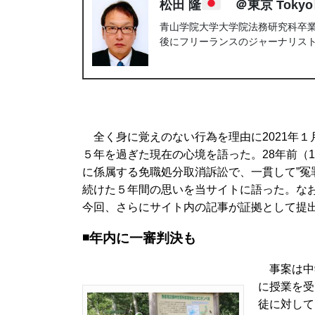
松田 隆
＠東京 Tokyo
青山学院大学大学院法務研究科卒業。
後にフリーランスのジャーナリス
全く身に覚えのない行為を理由に2021年１
５年を過ぎた現在の心境を語った。28年前（
に係属する免職処分取消訴訟で、一貫して”冤
続けた５年間の思いを当サイトに語った。な
今回、さらにサイト内の記事が証拠として提
◾️年内に一審判決も
事案は中学
に授業を受
徒に対して