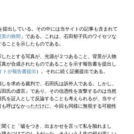
を提出している。その中には当サイトの記事も含まれて
現実の狭間
」である。これは、石田郁子氏のワイセツな
することを示したものである。
したとする写真が、光源が２つあること、背景が人物
写真が合成されたものであることを示す報告書を提出し
イトが報告書提出
）。それに続く証拠提出である。
しを求める裁判で、石田氏は訴外人である。しかし、
石田氏の虚言』であり、その信憑性を攻撃するのは当然
田氏を証人として反論することも考えられるが、当サイ
者も呼ばなかっただけに、今回も同様に無視する可能性
聞くと「嘘をつき、出まかせを言って私を陥れまし
を踏みつけてのし上がった、そういう人生の何が楽しい