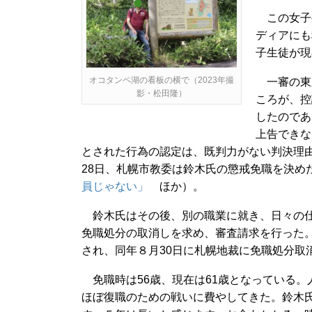
この女子
ディアにも
子生徒が現
オコタンペ湖の看板の横で（2023年撮
一審の東
影・松田隆）
ころが、控
したのであ
上告できな
とされた行為の認定は、既判力がない判決理由
28日、札幌市教委は鈴木氏の懲戒免職を決め
員じゃない」
ほか）。
鈴木氏はその後、別の職業に就き、日々の仕
免職処分の取消しを求め、審査請求を行った。
され、同年８月30日に札幌地裁に免職処分取
免職時は56歳、現在は61歳となっている。
ほぼ復職のための戦いに費やしてきた。鈴木