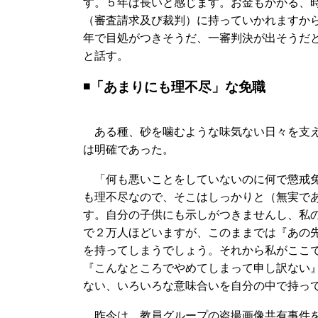
す。５年は長いと感じます。お金もかかる、
（審査請求及び裁判）に持っていかれますか
年で目処がつきそうだ、一審判決が出そうだ
と話す。
◾️「あまりにも理不尽」な免職
ある種、砂を噛むような味気ない日々を支え
は明確であった。
「何も悪いことをしていないのに何で懲戒免
も理不尽なので、そこはしっかりと（無実で
す。自分の子供にも示しがつきませんし、私
で２万人ほどいますが、このままでは『あの
を持ってしまうでしょう。それから私がここで
『こんなところでやめてしまって申し訳ない
ない、いろいろな意味合いを自分の中で持っ
昨今は、教員グループの盗撮画像共有事件を