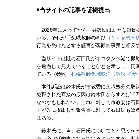
◾️当サイトの記事を証拠提出
2026年に入ってから、弁護団は新たな証拠
いる。それが「免職教師の叫び
（３）妄想と
行為を受けたとする証言が客観的事実と相反
当サイトは既に石田氏がオコタンペ湖で撮影
を透過して見えていることなどを示して、同
ている（参照・
札幌教師免職取消し訴訟 当サ
本件訴訟は鈴木氏が市教委に免職処分の取消
免職された直接の原因は鈴木氏からすれば『
なのかもしれない。これに対して市教委は石
トが先に提出した報告書に対して石田氏も筆
はある。
鈴木氏に、今、石田氏についてどう思うかと
た。今は活動家になっているようですが、私