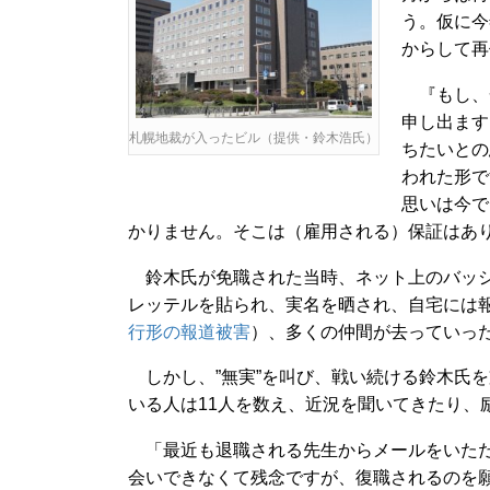
う。仮に今
からして再
『もし、
申し出ます
札幌地裁が入ったビル（提供・鈴木浩氏）
ちたいとの
われた形で
思いは今で
かりません。そこは（雇用される）保証はあ
鈴木氏が免職された当時、ネット上のバッシ
レッテルを貼られ、実名を晒され、自宅には
行形の報道被害
）、多くの仲間が去っていっ
しかし、”無実”を叫び、戦い続ける鈴木氏
いる人は11人を数え、近況を聞いてきたり、
「最近も退職される先生からメールをいただ
会いできなくて残念ですが、復職されるのを