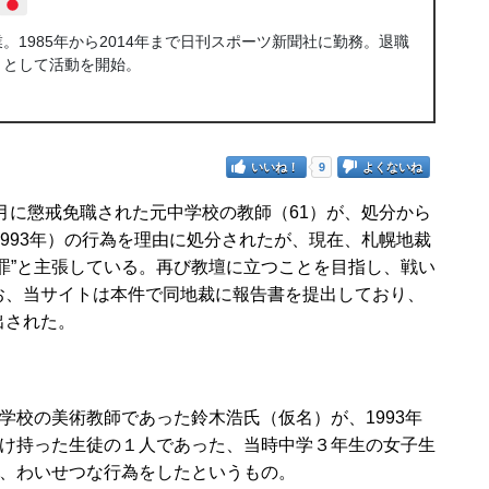
1985年から2014年まで日刊スポーツ新聞社に勤務。退職
トとして活動を開始。
いいね！
9
よくないね
月に懲戒免職された元中学校の教師（61）が、処分から
1993年）の行為を理由に処分されたが、現在、札幌地裁
罪”と主張している。再び教壇に立つことを目指し、戦い
お、当サイトは本件で同地裁に報告書を提出しており、
出された。
校の美術教師であった鈴木浩氏（仮名）が、1993年
け持った生徒の１人であった、当時中学３年生の女子生
、わいせつな行為をしたというもの。