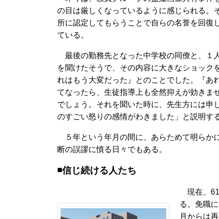
の目は厳しくなっているように感じられる。そ
所に認定してもらうことで自らの名誉を回復
ている。
最後の勤務先となった中学校の同僚と、１人
を聞けたそうで、その内容に大きなショック
れはもう大変だった』とのことでした。『あ
てなったら、生徒指導上も全然抑えが効きま
でしょう。それを聞いた時に、先生方には申
のすごい怒りの感情がわきました」と説明す
５年という年月の間に、あらためて明らかに
断の誤謬に憤る日々でもある。
◾️信じ続ける人たち
現在、61
る。免職に
月からは再