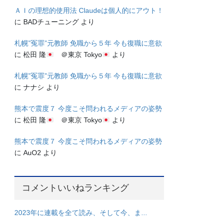
ＡＩの理想的使用法 Claudeは個人的にアウト！
に
BADチューニング
より
札幌”冤罪”元教師 免職から５年 今も復職に意欲
に
松田 隆
＠東京 Tokyo
より
札幌”冤罪”元教師 免職から５年 今も復職に意欲
に
ナナシ
より
熊本で震度７ 今度こそ問われるメディアの姿勢
に
松田 隆
＠東京 Tokyo
より
熊本で震度７ 今度こそ問われるメディアの姿勢
に
AuO2
より
コメントいいねランキング
2023年に連載を全て読み、そして今、ま...