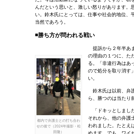
んだという思いと、激しい怒りがあります。
い。鈴木氏にとっては、仕事や社会的地位、
当然であろう。
◾️勝ち方が問われる戦い
提訴から２年半あま
の理由の１つに、た
る。「非違行為はあ
ので処分を取り消す
い。
鈴木氏は以前、弁護
ら、勝つのは当たり
「ドキッとしました
それから、他の弁護士
都内で弁護士との打ち合わ
われました。たとえ
せの後で（2024年撮影・松
田隆）
めます。でも、ワイ