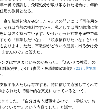
年一審で勝訴し、免職処分が取り消された場合は、年齢
任用の教員となる。
一審で勝訴判決が確定したら』との問いには「再任用を
。それは当然の権利ですから。私としては再び教壇に立
思いは強く持っています。やりたかった授業を途中で奪
すから『授業したいな』、『焼き物作りたいな』という
もあります。ただ、市教委がどういう態度に出るかは分
りませんので」と答えた。
ングはすさまじいものがあった。『わいせつ教員』の
報道陣が押しかけ（参照・免職教師の叫び
（21）現在進
た。
を支援する人たちは存在する。特に信じて応援してくれて
励まされたりで精神的な支えになっているという。
きました。『自分はもう退職するので、（学校で）お
願っています』という内容でした」と話す。