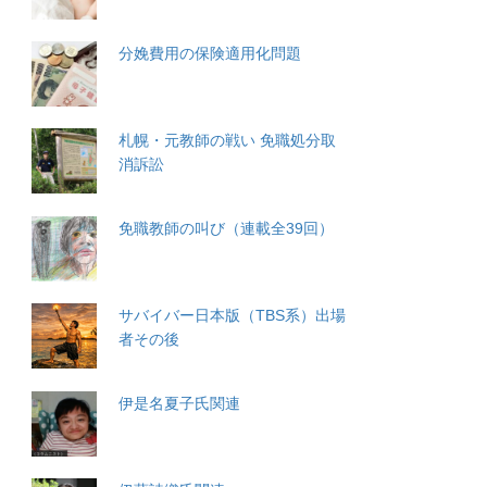
分娩費用の保険適用化問題
札幌・元教師の戦い 免職処分取
消訴訟
免職教師の叫び（連載全39回）
サバイバー日本版（TBS系）出場
者その後
伊是名夏子氏関連