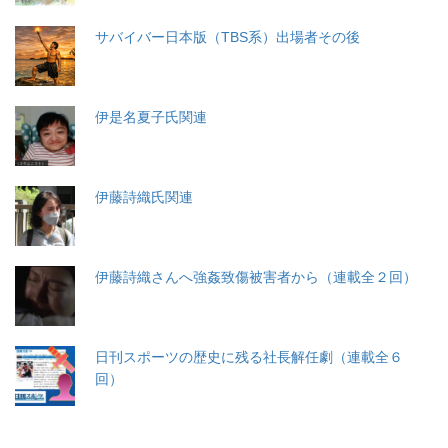
サバイバー日本版（TBS系）出場者その後
伊是名夏子氏関連
伊藤詩織氏関連
伊藤詩織さんへ強姦致傷被害者から（連載全２回）
日刊スポーツの歴史に残る社長解任劇（連載全６
回）