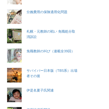
分娩費用の保険適用化問題
札幌・元教師の戦い 免職処分取
消訴訟
免職教師の叫び（連載全39回）
サバイバー日本版（TBS系）出場
者その後
伊是名夏子氏関連