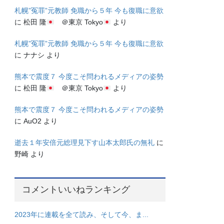
札幌”冤罪”元教師 免職から５年 今も復職に意欲
に
松田 隆
＠東京 Tokyo
より
札幌”冤罪”元教師 免職から５年 今も復職に意欲
に
ナナシ
より
熊本で震度７ 今度こそ問われるメディアの姿勢
に
松田 隆
＠東京 Tokyo
より
熊本で震度７ 今度こそ問われるメディアの姿勢
に
AuO2
より
逝去１年安倍元総理見下す山本太郎氏の無礼
に
野崎
より
コメントいいねランキング
2023年に連載を全て読み、そして今、ま...