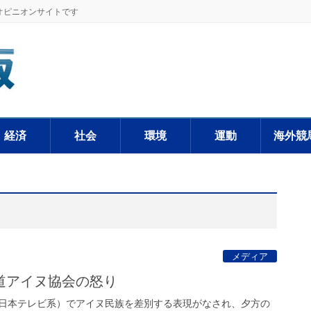
オピニオンサイトです
経済
社会
環境
運動
海外競
メディア
道アイヌ協会の怒り
日本テレビ系）でアイヌ民族を差別する表現がなされ、夕方の