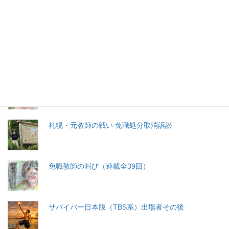
特集記事
生命と法
分娩費用の保険適用化問題
札幌・元教師の戦い 免職処分取消訴訟
免職教師の叫び（連載全39回）
サバイバー日本版（TBS系）出場者その後