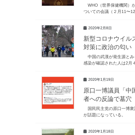
WHO（世界保健機関）が
ついての会議（２月11〜
2020年2月8日
新型コロナウイルス
対策に政治の匂い
中国の武漢が発生源とみ
感染が確認された人は2月
2020年1月19日
原口一博議員「中
者への反論で墓穴
国民民主党の原口一博衆議
が話題になっている。
2020年1月18日