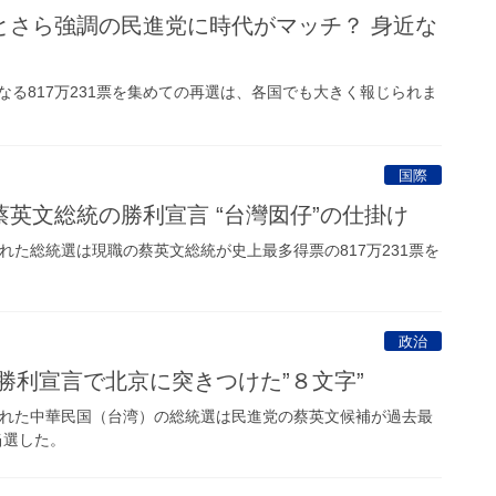
とさら強調の民進党に時代がマッチ？ 身近な
る817万231票を集めての再選は、各国でも大きく報じられま
国際
英文総統の勝利宣言 “台灣囡仔”の仕掛け
れた総統選は現職の蔡英文総統が史上最多得票の817万231票を
政治
勝利宣言で北京に突きつけた”８文字”
れた中華民国（台湾）の総統選は民進党の蔡英文候補が過去最
当選した。