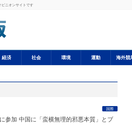
オピニオンサイトです
経済
社会
環境
運動
海外競
国際
合に参加 中国に「蛮横無理的邪悪本質」とブ