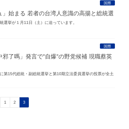
国際
ュ」始まる 若者の台湾人意識の高揚と総統選
統選挙が１月11日（土）に迫っています。
国際
邪了嗎」発言で”自爆”の野党候補 現職蔡英
に第15代総統・副総統選挙と第10期立法委員選挙の投票が全土
1
2
3