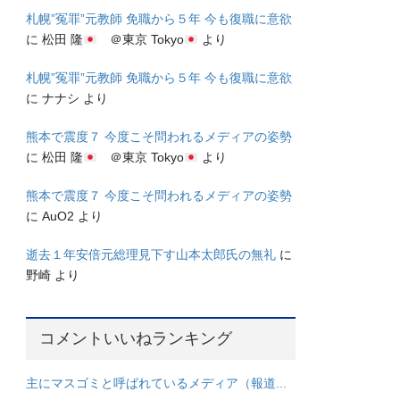
札幌”冤罪”元教師 免職から５年 今も復職に意欲
に
松田 隆
＠東京 Tokyo
より
札幌”冤罪”元教師 免職から５年 今も復職に意欲
に
ナナシ
より
熊本で震度７ 今度こそ問われるメディアの姿勢
に
松田 隆
＠東京 Tokyo
より
熊本で震度７ 今度こそ問われるメディアの姿勢
に
AuO2
より
逝去１年安倍元総理見下す山本太郎氏の無礼
に
野崎
より
コメントいいねランキング
主にマスゴミと呼ばれているメディア（報道...