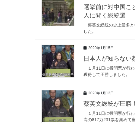
選挙前に対中国こ
人に聞く総統選
蔡英文総統の史上最多とな
した。
2020年1月15日
日本人が知らない蔡
１月11日に投開票が行わ
獲得して圧勝しました。
2020年1月12日
蔡英文総統が圧勝 
１月11日に投開票が行わ
高の817万231票を集めて