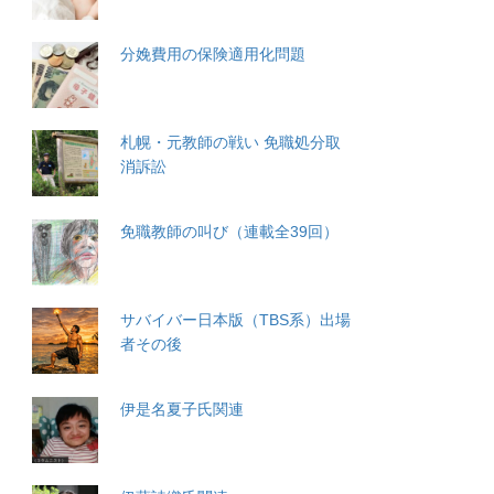
分娩費用の保険適用化問題
札幌・元教師の戦い 免職処分取
消訴訟
免職教師の叫び（連載全39回）
サバイバー日本版（TBS系）出場
者その後
伊是名夏子氏関連