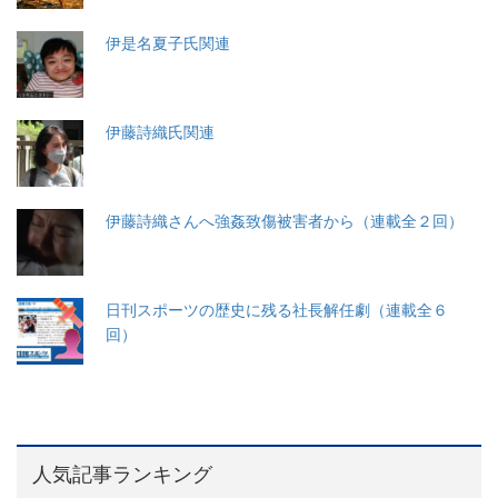
伊是名夏子氏関連
伊藤詩織氏関連
伊藤詩織さんへ強姦致傷被害者から（連載全２回）
日刊スポーツの歴史に残る社長解任劇（連載全６
回）
人気記事ランキング