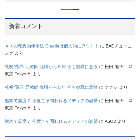
新着コメント
ＡＩの理想的使用法 Claudeは個人的にアウト！
に
BADチューニ
ング
より
札幌”冤罪”元教師 免職から５年 今も復職に意欲
に
松田 隆
＠
東京 Tokyo
より
札幌”冤罪”元教師 免職から５年 今も復職に意欲
に
ナナシ
より
熊本で震度７ 今度こそ問われるメディアの姿勢
に
松田 隆
＠
東京 Tokyo
より
熊本で震度７ 今度こそ問われるメディアの姿勢
に
AuO2
より