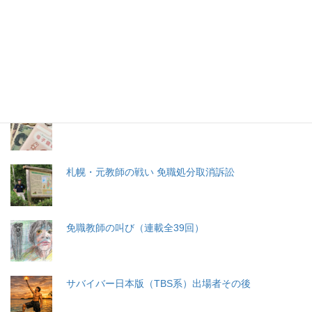
特集記事
生命と法
分娩費用の保険適用化問題
札幌・元教師の戦い 免職処分取消訴訟
免職教師の叫び（連載全39回）
サバイバー日本版（TBS系）出場者その後