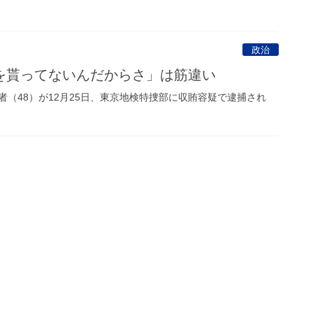
政治
を貰ってないんだからさ」は筋違い
（48）が12月25日、東京地検特捜部に収賄容疑で逮捕され