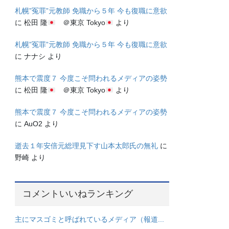
札幌”冤罪”元教師 免職から５年 今も復職に意欲
に
松田 隆
＠東京 Tokyo
より
札幌”冤罪”元教師 免職から５年 今も復職に意欲
に
ナナシ
より
熊本で震度７ 今度こそ問われるメディアの姿勢
に
松田 隆
＠東京 Tokyo
より
熊本で震度７ 今度こそ問われるメディアの姿勢
に
AuO2
より
逝去１年安倍元総理見下す山本太郎氏の無礼
に
野崎
より
コメントいいねランキング
主にマスゴミと呼ばれているメディア（報道...