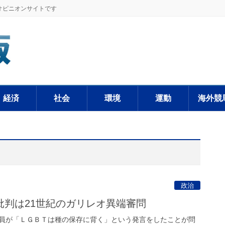
オピニオンサイトです
経済
社会
環境
運動
海外競
政治
批判は21世紀のガリレオ異端審問
員が「ＬＧＢＴは種の保存に背く」という発言をしたことが問