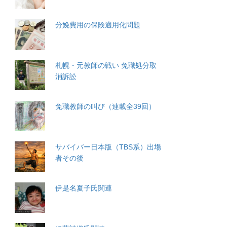
分娩費用の保険適用化問題
札幌・元教師の戦い 免職処分取
消訴訟
免職教師の叫び（連載全39回）
サバイバー日本版（TBS系）出場
者その後
伊是名夏子氏関連