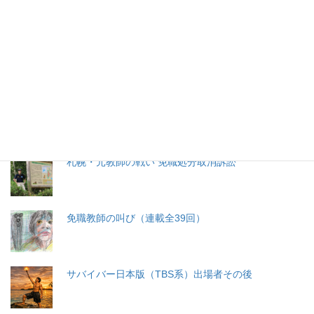
特集記事
生命と法
分娩費用の保険適用化問題
札幌・元教師の戦い 免職処分取消訴訟
免職教師の叫び（連載全39回）
サバイバー日本版（TBS系）出場者その後