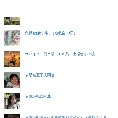
札幌・元教師の戦い 免職処分取消訴訟
免職教師の叫び（連載全39回）
サバイバー日本版（TBS系）出場者その後
伊是名夏子氏関連
伊藤詩織氏関連
伊藤詩織さんへ強姦致傷被害者から（連載全２回）