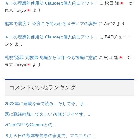
ＡＩの理想的使用法 Claudeは個人的にアウト！
に
松田 隆
＠
東京 Tokyo
より
熊本で震度７ 今度こそ問われるメディアの姿勢
に
AuO2
より
ＡＩの理想的使用法 Claudeは個人的にアウト！
に
BADチューニ
ング
より
札幌”冤罪”元教師 免職から５年 今も復職に意欲
に
松田 隆
＠
東京 Tokyo
より
コメントいいねランキング
2023年に連載を全て読み、そして今、ま...
既に戦線離脱して久しい76歳ジジイです。...
>ChatGPTやGeminiとの...
８月６日の熊本県知事の会見で、マスコミに...