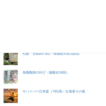
特集記事
生命と法
分娩費用の保険適用化問題
札幌・元教師の戦い 免職処分取消訴訟
免職教師の叫び（連載全39回）
サバイバー日本版（TBS系）出場者その後