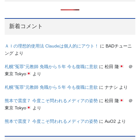
新着コメント
ＡＩの理想的使用法 Claudeは個人的にアウト！
に
BADチューニ
ング
より
札幌”冤罪”元教師 免職から５年 今も復職に意欲
に
松田 隆
＠
東京 Tokyo
より
札幌”冤罪”元教師 免職から５年 今も復職に意欲
に
ナナシ
より
熊本で震度７ 今度こそ問われるメディアの姿勢
に
松田 隆
＠
東京 Tokyo
より
熊本で震度７ 今度こそ問われるメディアの姿勢
に
AuO2
より