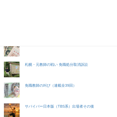
特集記事
生命と法
分娩費用の保険適用化問題
札幌・元教師の戦い 免職処分取消訴訟
免職教師の叫び（連載全39回）
サバイバー日本版（TBS系）出場者その後