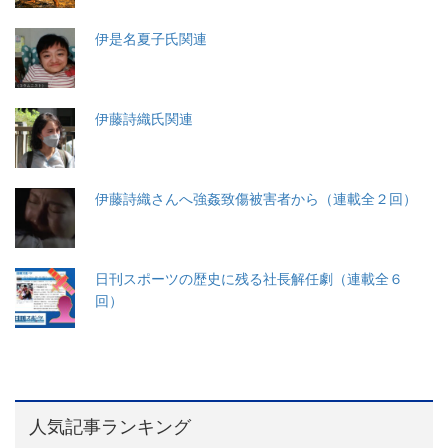
伊是名夏子氏関連
伊藤詩織氏関連
伊藤詩織さんへ強姦致傷被害者から（連載全２回）
日刊スポーツの歴史に残る社長解任劇（連載全６
回）
人気記事ランキング