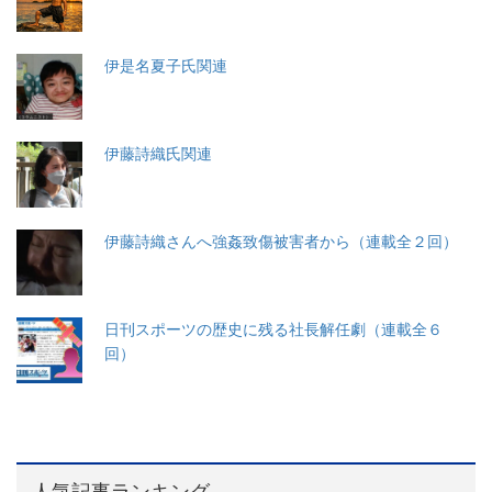
伊是名夏子氏関連
伊藤詩織氏関連
伊藤詩織さんへ強姦致傷被害者から（連載全２回）
日刊スポーツの歴史に残る社長解任劇（連載全６
回）
人気記事ランキング