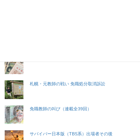
特集記事
生命と法
分娩費用の保険適用化問題
札幌・元教師の戦い 免職処分取消訴訟
免職教師の叫び（連載全39回）
サバイバー日本版（TBS系）出場者その後