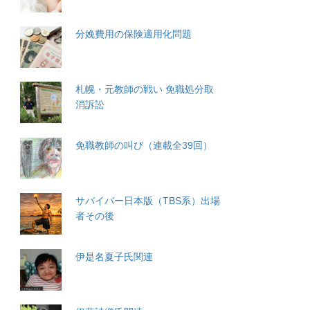
分娩費用の保険適用化問題
札幌・元教師の戦い 免職処分取
消訴訟
免職教師の叫び（連載全39回）
サバイバー日本版（TBS系）出場
者その後
伊是名夏子氏関連