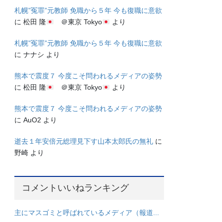
札幌”冤罪”元教師 免職から５年 今も復職に意欲
に
松田 隆
＠東京 Tokyo
より
札幌”冤罪”元教師 免職から５年 今も復職に意欲
に
ナナシ
より
熊本で震度７ 今度こそ問われるメディアの姿勢
に
松田 隆
＠東京 Tokyo
より
熊本で震度７ 今度こそ問われるメディアの姿勢
に
AuO2
より
逝去１年安倍元総理見下す山本太郎氏の無礼
に
野崎
より
コメントいいねランキング
主にマスゴミと呼ばれているメディア（報道...