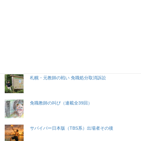
特集記事
生命と法
分娩費用の保険適用化問題
札幌・元教師の戦い 免職処分取消訴訟
免職教師の叫び（連載全39回）
サバイバー日本版（TBS系）出場者その後