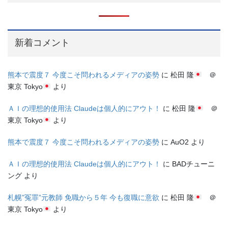
新着コメント
熊本で震度７ 今度こそ問われるメディアの姿勢
に
松田 隆
＠
東京 Tokyo
より
ＡＩの理想的使用法 Claudeは個人的にアウト！
に
松田 隆
＠
東京 Tokyo
より
熊本で震度７ 今度こそ問われるメディアの姿勢
に
AuO2
より
ＡＩの理想的使用法 Claudeは個人的にアウト！
に
BADチューニ
ング
より
札幌”冤罪”元教師 免職から５年 今も復職に意欲
に
松田 隆
＠
東京 Tokyo
より