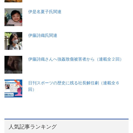
伊是名夏子氏関連
伊藤詩織氏関連
伊藤詩織さんへ強姦致傷被害者から（連載全２回）
日刊スポーツの歴史に残る社長解任劇（連載全６
回）
人気記事ランキング