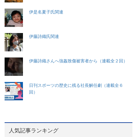
伊是名夏子氏関連
伊藤詩織氏関連
伊藤詩織さんへ強姦致傷被害者から（連載全２回）
日刊スポーツの歴史に残る社長解任劇（連載全６
回）
人気記事ランキング