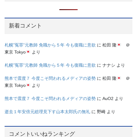
新着コメント
札幌”冤罪”元教師 免職から５年 今も復職に意欲
に
松田 隆
＠
東京 Tokyo
より
札幌”冤罪”元教師 免職から５年 今も復職に意欲
に
ナナシ
より
熊本で震度７ 今度こそ問われるメディアの姿勢
に
松田 隆
＠
東京 Tokyo
より
熊本で震度７ 今度こそ問われるメディアの姿勢
に
AuO2
より
逝去１年安倍元総理見下す山本太郎氏の無礼
に
野崎
より
コメントいいねランキング