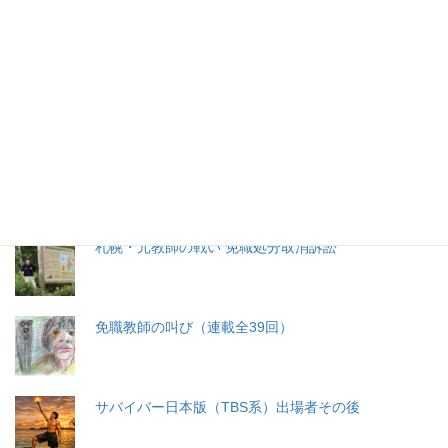
特集記事
生命と法
分娩費用の保険適用化問題
札幌・元教師の戦い 免職処分取消訴訟
免職教師の叫び（連載全39回）
サバイバー日本版（TBS系）出場者その後