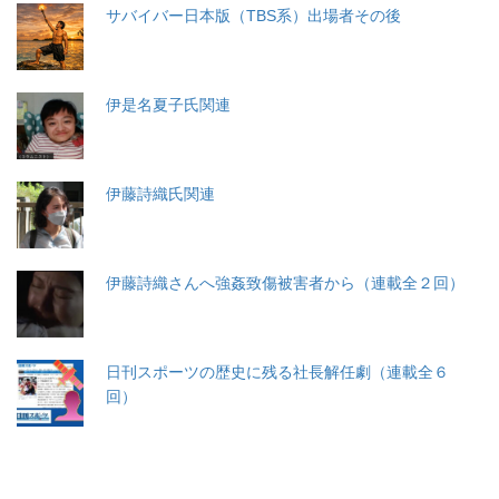
サバイバー日本版（TBS系）出場者その後
伊是名夏子氏関連
伊藤詩織氏関連
伊藤詩織さんへ強姦致傷被害者から（連載全２回）
日刊スポーツの歴史に残る社長解任劇（連載全６
回）