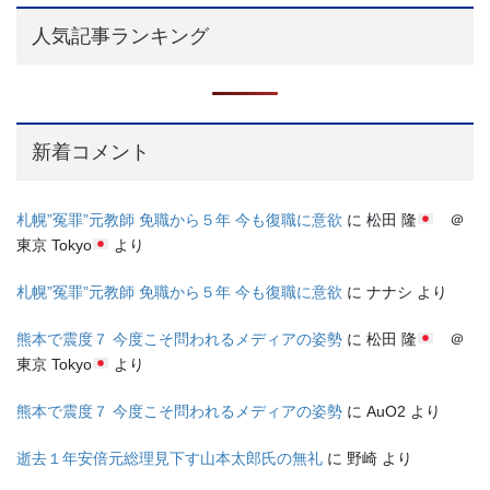
人気記事ランキング
新着コメント
札幌”冤罪”元教師 免職から５年 今も復職に意欲
に
松田 隆
＠
東京 Tokyo
より
札幌”冤罪”元教師 免職から５年 今も復職に意欲
に
ナナシ
より
熊本で震度７ 今度こそ問われるメディアの姿勢
に
松田 隆
＠
東京 Tokyo
より
熊本で震度７ 今度こそ問われるメディアの姿勢
に
AuO2
より
逝去１年安倍元総理見下す山本太郎氏の無礼
に
野崎
より