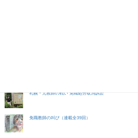
2026年(令和8) 8月7日 (金)
特集記事
生命と法
分娩費用の保険適用化問題
札幌・元教師の戦い 免職処分取消訴訟
免職教師の叫び（連載全39回）