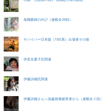
免職教師の叫び（連載全39回）
サバイバー日本版（TBS系）出場者その後
伊是名夏子氏関連
伊藤詩織氏関連
伊藤詩織さんへ強姦致傷被害者から（連載全２回）