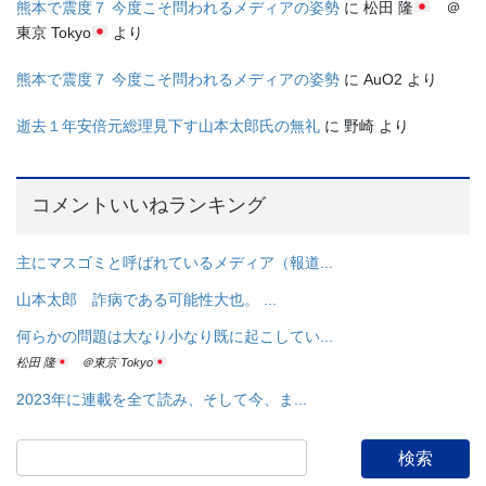
熊本で震度７ 今度こそ問われるメディアの姿勢
に
松田 隆
＠
東京 Tokyo
より
熊本で震度７ 今度こそ問われるメディアの姿勢
に
AuO2
より
逝去１年安倍元総理見下す山本太郎氏の無礼
に
野崎
より
コメントいいねランキング
主にマスゴミと呼ばれているメディア（報道...
山本太郎 詐病である可能性大也。 ...
何らかの問題は大なり小なり既に起こしてい...
松田 隆
＠東京 Tokyo
2023年に連載を全て読み、そして今、ま...