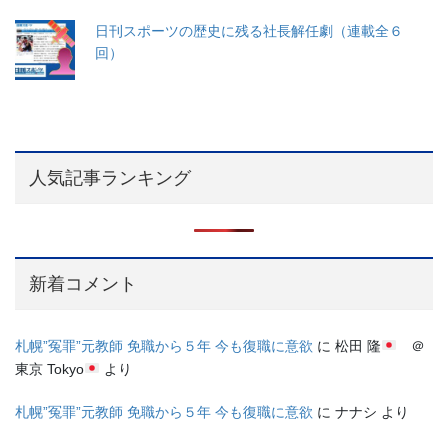
日刊スポーツの歴史に残る社長解任劇（連載全６
回）
人気記事ランキング
新着コメント
札幌”冤罪”元教師 免職から５年 今も復職に意欲
に
松田 隆
＠
東京 Tokyo
より
札幌”冤罪”元教師 免職から５年 今も復職に意欲
に
ナナシ
より