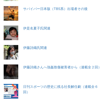
サバイバー日本版（TBS系）出場者その後
伊是名夏子氏関連
伊藤詩織氏関連
伊藤詩織さんへ強姦致傷被害者から（連載全２回）
日刊スポーツの歴史に残る社長解任劇（連載全６
回）