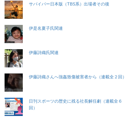
サバイバー日本版（TBS系）出場者その後
伊是名夏子氏関連
伊藤詩織氏関連
伊藤詩織さんへ強姦致傷被害者から（連載全２回）
日刊スポーツの歴史に残る社長解任劇（連載全６
回）