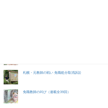
2026年(令和8) 8月6日 (木)
特集記事
生命と法
分娩費用の保険適用化問題
札幌・元教師の戦い 免職処分取消訴訟
免職教師の叫び（連載全39回）