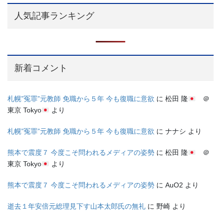
人気記事ランキング
新着コメント
札幌”冤罪”元教師 免職から５年 今も復職に意欲
に
松田 隆
＠
東京 Tokyo
より
札幌”冤罪”元教師 免職から５年 今も復職に意欲
に
ナナシ
より
熊本で震度７ 今度こそ問われるメディアの姿勢
に
松田 隆
＠
東京 Tokyo
より
熊本で震度７ 今度こそ問われるメディアの姿勢
に
AuO2
より
逝去１年安倍元総理見下す山本太郎氏の無礼
に
野崎
より