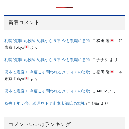
新着コメント
札幌”冤罪”元教師 免職から５年 今も復職に意欲
に
松田 隆
＠
東京 Tokyo
より
札幌”冤罪”元教師 免職から５年 今も復職に意欲
に
ナナシ
より
熊本で震度７ 今度こそ問われるメディアの姿勢
に
松田 隆
＠
東京 Tokyo
より
熊本で震度７ 今度こそ問われるメディアの姿勢
に
AuO2
より
逝去１年安倍元総理見下す山本太郎氏の無礼
に
野崎
より
コメントいいねランキング