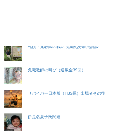
分娩費用の保険適用化問題
札幌・元教師の戦い 免職処分取消訴訟
免職教師の叫び（連載全39回）
サバイバー日本版（TBS系）出場者その後
伊是名夏子氏関連