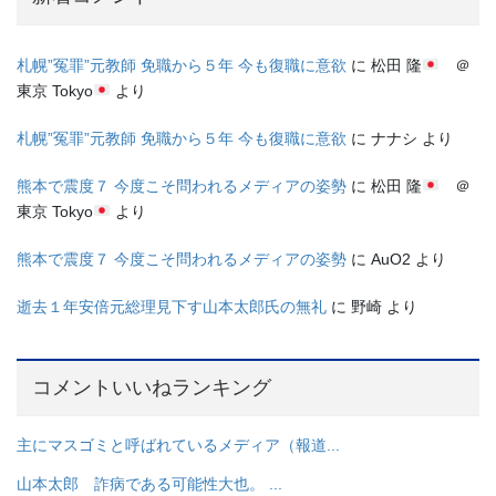
札幌”冤罪”元教師 免職から５年 今も復職に意欲
に
松田 隆
＠
東京 Tokyo
より
札幌”冤罪”元教師 免職から５年 今も復職に意欲
に
ナナシ
より
熊本で震度７ 今度こそ問われるメディアの姿勢
に
松田 隆
＠
東京 Tokyo
より
熊本で震度７ 今度こそ問われるメディアの姿勢
に
AuO2
より
逝去１年安倍元総理見下す山本太郎氏の無礼
に
野崎
より
コメントいいねランキング
主にマスゴミと呼ばれているメディア（報道...
山本太郎 詐病である可能性大也。 ...