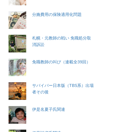
分娩費用の保険適用化問題
札幌・元教師の戦い 免職処分取
消訴訟
免職教師の叫び（連載全39回）
サバイバー日本版（TBS系）出場
者その後
伊是名夏子氏関連