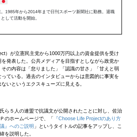
1985年から2014年まで日刊スポーツ新聞社に勤務。退職
トとして活動を開始。
roject）が立憲民主党から1000万円以上の資金提供を受け
明を発表した。公共メディアを目指すとしながら政党か
、その内容は「怠りました」「認識の甘さ」「甘えと弱
なっている。過去のインタビューからは
意図的に事実を
はないというエクスキューズに見える。
氏ら５人の連盟で抗議文が公開されたことに対し、佐治
Ｐのホームページで、「
『Choose Life Projectのあり方
議』へのご説明
」というタイトルの記事をアップし、こ
緯を説明した。