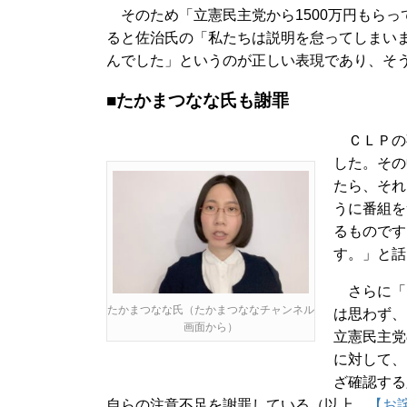
そのため「立憲民主党から1500万円もらっ
ると佐治氏の「私たちは説明を怠ってしまい
んでした」というのが正しい表現であり、そ
■たかまつなな氏も謝罪
ＣＬＰの
した。その
たら、それ
うに番組を
るものです。
す。」と話
さらに「まさ
たかまつなな氏（たかまつななチャンネル
は思わず、
画面から）
立憲民主党
に対して、
ざ確認する
自らの注意不足を謝罪している（以上、
【お