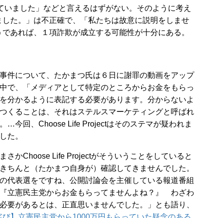
ていました」などと言えるはずがない。そのように考え
ました。」は不正確で、「私たちは故意に説明をしませ
うであれば、１項詐欺が成立する可能性が十分にある。
事件について、たかまつ氏は６日に謝罪の動画をアップ
中で、「メディアとして特定のところからお金をもらっ
を分かるように表記する必要があります。分からないよ
つくることは、それはステルスマーケティングと呼ばれ
…今回、Choose Life Projectはそのステマが疑われま
した。
かChoose Life Projectがそういうことをしていると
きちんと（たかまつ自身が）確認してきませんでした。
の代表選をですね、公開討論会を主催している報道番組
『立憲民主党からお金もらってませんよね？』 わざわ
必要があるとは、正直思いませんでした。」とも語り、
詫び】立憲民主党から1000万円もらっていた疑念のある