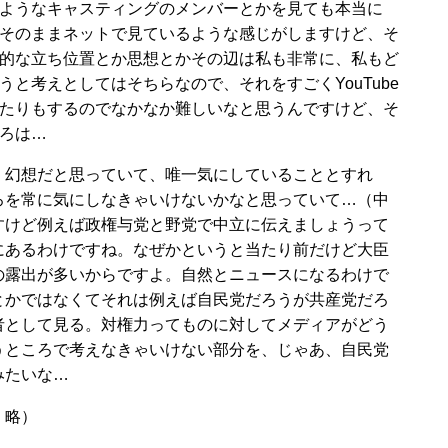
ようなキャスティングのメンバーとかを見ても本当に
組そのままネットで見ているような感じがしますけど、そ
的な立ち位置とか思想とかその辺は私も非常に、私もど
うと考えとしてはそちらなので、それをすごくYouTube
たりもするのでなかなか難しいなと思うんですけど、そ
ろは…
、幻想だと思っていて、唯一気にしていることとすれ
ろを常に気にしなきゃいけないかなと思っていて…（中
すけど例えば政権与党と野党で中立に伝えましょうって
にあるわけですね。なぜかというと当たり前だけど大臣
の露出が多いからですよ。自然とニュースになるわけで
とかではなくてそれは例えば自民党だろうが共産党だろ
者として見る。対権力ってものに対してメディアがどう
うところで考えなきゃいけない部分を、じゃあ、自民党
みたいな…
、略）