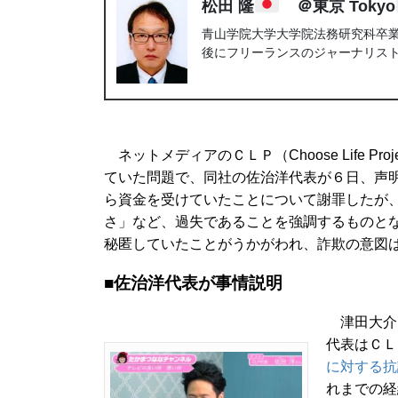
松田 隆
＠東京 Tokyo
青山学院大学大学院法務研究科卒業。
後にフリーランスのジャーナリス
ネットメディアのＣＬＰ（Choose Life P
ていた問題で、同社の佐治洋代表が６日、声
ら資金を受けていたことについて謝罪したが
さ」など、過失であることを強調するものと
秘匿していたことがうかがわれ、詐欺の意図
■佐治洋代表が事情説明
津田大介
代表はＣＬ
に対する抗
れまでの経