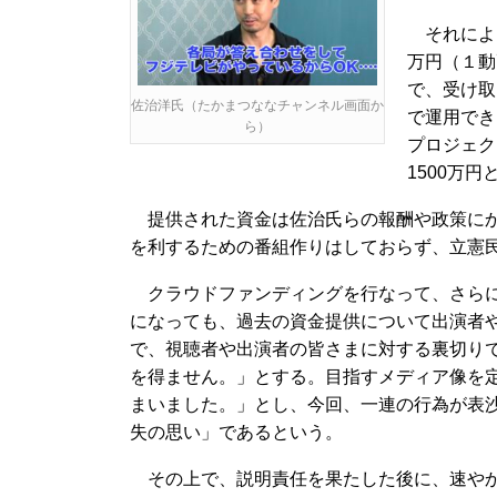
それによる
万円（１動
で、受け取
佐治洋氏（たかまつななチャンネル画面か
で運用でき
ら）
プロジェク
1500万
提供された資金は佐治氏らの報酬や政策にか
を利するための番組作りはしておらず、立憲
クラウドファンディングを行なって、さらに
になっても、過去の資金提供について出演者
で、視聴者や出演者の皆さまに対する裏切り
を得ません。」とする。目指すメディア像を
まいました。」とし、今回、一連の行為が表
失の思い」であるという。
その上で、説明責任を果たした後に、速やか