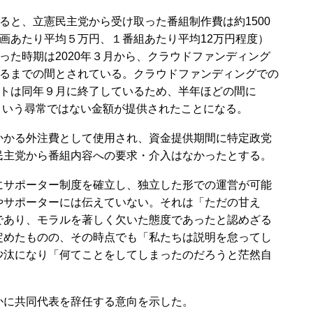
と、立憲民主党から受け取った番組制作費は約1500
画あたり平均５万円、１番組あたり平均12万円程度）
った時期は2020年３月から、クラウドファンディング
るまでの間とされている。クラウドファンディングでの
トは同年９月に終了しているため、半年ほどの間に
円という尋常ではない金額が提供されたことになる。
かる外注費として使用され、資金提供期間に特定政党
民主党から番組内容への要求・介入はなかったとする。
サポーター制度を確立し、独立した形での運営が可能
やサポーターには伝えていない。それは「ただの甘え
であり、モラルを著しく欠いた態度であったと認めざる
定めたものの、その時点でも「私たちは説明を怠ってし
沙汰になり「何てことをしてしまったのだろうと茫然自
に共同代表を辞任する意向を示した。