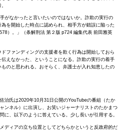
考。
着手がなかったと言いたいのではないか。詐欺の実行の
行為を開始した時点に認められ、相手方が錯誤に陥った
78）。」（条解刑法 第２版 p724 編集代表 前田雅英
ドファンディングの支援者を欺く行為は開始しておら
を伝えなかった、ということになる。詐欺の実行の着手
いものと思われる。おそらく、弁護士が入れ知恵したの
氏は2020年10月31日公開のYouTubeの番組（たか
ャンネル）に出演し、お笑いジャーナリストのたかまつ
問に、以下のように答えている。少し長いが引用する。
メディアの立ち位置としてどちらかというと反政府的だ