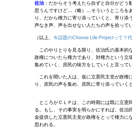
佐治
：だからそう考えたら自ずと自分がどう
思うんですけど…（略）…そういうところを
り、だから権力に寄り添っていくと、寄り添
声なき声、声を出せない人たちの声を拾って
（以上、
今話題のChoose Life Projec
このやりとりを見る限り、佐治氏の基本的な
政権についたら権力であり、対権力という立
集めていく、庶民の味方をしていくと言って
これを聞いた人は、仮に立憲民主党が政権に
り、庶民の声を集め、庶民に寄り添っていく
ところがＣＬＰは、この時期には既に立憲民主
る。もし、その事実を明らかにすれば、佐治
金提供した立憲民主党が政権をとって権力に
思われる。