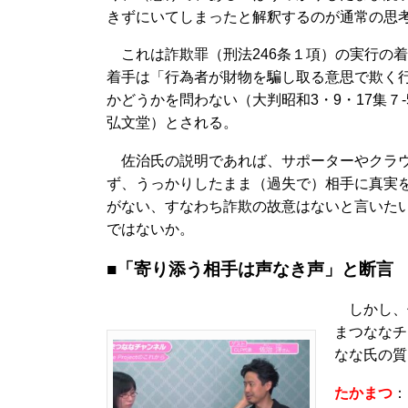
きずにいてしまったと解釈するのが通常の思
これは詐欺罪（刑法246条１項）の実行の
着手は「行為者が財物を騙し取る意思で欺く
かどうかを問わない（大判昭和3・9・17集７-5
弘文堂）とされる。
佐治氏の説明であれば、サポーターやクラウ
ず、うっかりしたまま（過失で）相手に真実
がない、すなわち詐欺の故意はないと言いた
ではないか。
■「寄り添う相手は声なき声」と断言
しかし、佐治
まつななチ
なな氏の質
たかまつ
：