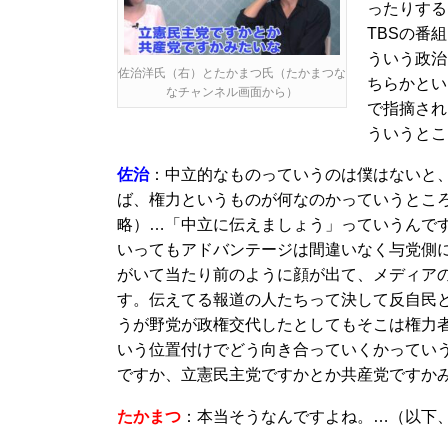
ったりする
TBSの番
ういう政治
佐治洋氏（右）とたかまつ氏（たかまつな
ちらかとい
なチャンネル画面から）
で指摘され
ういうとこ
佐治
：中立的なものっていうのは僕はないと
ば、権力というものが何なのかっていうとこ
略）…「中立に伝えましょう」っていうんで
いってもアドバンテージは間違いなく与党側
がいて当たり前のように顔が出て、メディア
す。伝えてる報道の人たちって決して反自民
うが野党が政権交代したとしてもそこは権力
いう位置付けでどう向き合っていくかってい
ですか、立憲民主党ですかとか共産党ですか
たかまつ
：本当そうなんですよね。…（以下