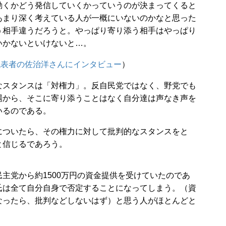
動くかどう発信していくかっていうのが決まってくると
あまり深く考えている人が一概にいないのかなと思った
う相手違うだろうと。やっぱり寄り添う相手はやっぱり
いかないといけないと…。
tって？代表者の佐治洋さんにインタビュー
）
スタンスは「対権力」。反自民党ではなく、野党でも
場から、そこに寄り添うことはなく自分達は声なき声を
いるのである。
ついたら、その権力に対して批判的なスタンスをと
と信じるであろう。
党から約1500万円の資金提供を受けていたのであ
氏は全て自分自身で否定することになってしまう。（資
なったら、批判などしないはず）と思う人がほとんどと