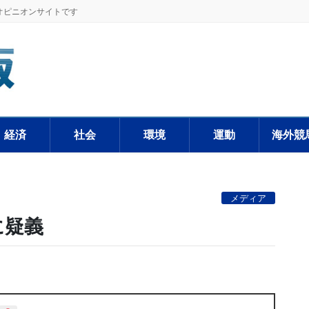
オピニオンサイトです
経済
社会
環境
運動
海外競
メディア
に疑義