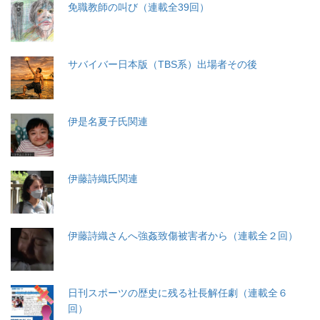
免職教師の叫び（連載全39回）
サバイバー日本版（TBS系）出場者その後
伊是名夏子氏関連
伊藤詩織氏関連
伊藤詩織さんへ強姦致傷被害者から（連載全２回）
日刊スポーツの歴史に残る社長解任劇（連載全６
回）