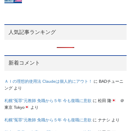
人気記事ランキング
新着コメント
ＡＩの理想的使用法 Claudeは個人的にアウト！
に
BADチューニ
ング
より
札幌”冤罪”元教師 免職から５年 今も復職に意欲
に
松田 隆
＠
東京 Tokyo
より
札幌”冤罪”元教師 免職から５年 今も復職に意欲
に
ナナシ
より