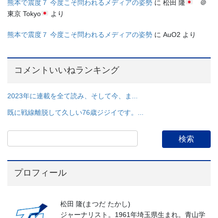
熊本で震度７ 今度こそ問われるメディアの姿勢
に
松田 隆
＠
東京 Tokyo
より
熊本で震度７ 今度こそ問われるメディアの姿勢
に
AuO2
より
コメントいいねランキング
2023年に連載を全て読み、そして今、ま...
既に戦線離脱して久しい76歳ジジイです。...
プロフィール
松田 隆(まつだ たかし)
ジャーナリスト。1961年埼玉県生まれ。青山学