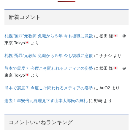
新着コメント
札幌”冤罪”元教師 免職から５年 今も復職に意欲
に
松田 隆
＠
東京 Tokyo
より
札幌”冤罪”元教師 免職から５年 今も復職に意欲
に
ナナシ
より
熊本で震度７ 今度こそ問われるメディアの姿勢
に
松田 隆
＠
東京 Tokyo
より
熊本で震度７ 今度こそ問われるメディアの姿勢
に
AuO2
より
逝去１年安倍元総理見下す山本太郎氏の無礼
に
野崎
より
コメントいいねランキング