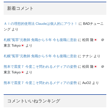
新着コメント
ＡＩの理想的使用法 Claudeは個人的にアウト！
に
BADチューニ
ング
より
札幌”冤罪”元教師 免職から５年 今も復職に意欲
に
松田 隆
＠
東京 Tokyo
より
札幌”冤罪”元教師 免職から５年 今も復職に意欲
に
ナナシ
より
熊本で震度７ 今度こそ問われるメディアの姿勢
に
松田 隆
＠
東京 Tokyo
より
熊本で震度７ 今度こそ問われるメディアの姿勢
に
AuO2
より
コメントいいねランキング