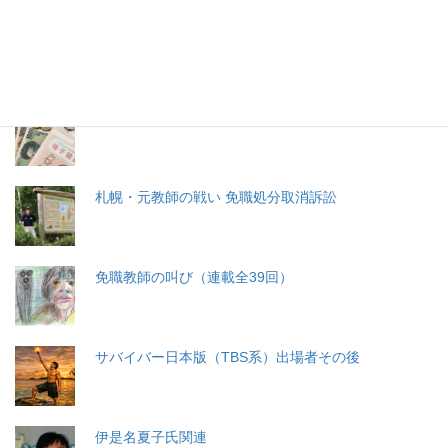
生命と法
分娩費用の保険適用化問題
札幌・元教師の戦い 免職処分取消訴訟
免職教師の叫び（連載全39回）
サバイバー日本版（TBS系）出場者その後
伊是名夏子氏関連