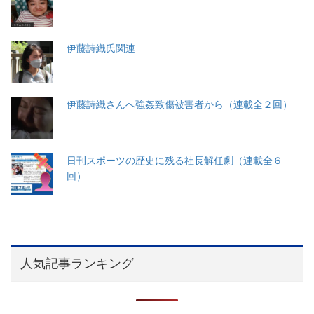
伊藤詩織氏関連
伊藤詩織さんへ強姦致傷被害者から（連載全２回）
日刊スポーツの歴史に残る社長解任劇（連載全６
回）
人気記事ランキング