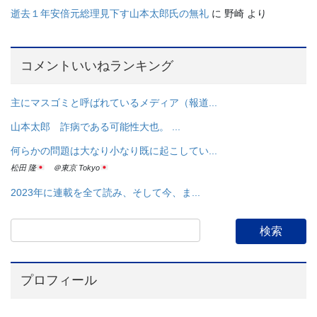
逝去１年安倍元総理見下す山本太郎氏の無礼
に
野崎
より
コメントいいねランキング
主にマスゴミと呼ばれているメディア（報道...
山本太郎 詐病である可能性大也。 ...
何らかの問題は大なり小なり既に起こしてい...
松田 隆
＠東京 Tokyo
2023年に連載を全て読み、そして今、ま...
プロフィール