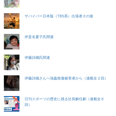
サバイバー日本版（TBS系）出場者その後
伊是名夏子氏関連
伊藤詩織氏関連
伊藤詩織さんへ強姦致傷被害者から（連載全２回）
日刊スポーツの歴史に残る社長解任劇（連載全６
回）