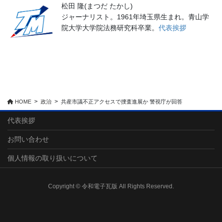
松田 隆(まつだ たかし)
ジャーナリスト。1961年埼玉県生まれ。青山学
院大学大学院法務研究科卒業。
代表挨拶
HOME
政治
共産市議不正アクセスで捜査進展か 警視庁が回答
代表挨拶
お問い合わせ
個人情報の取り扱いについて
Copyright © 令和電子瓦版 All Rights Reserved.