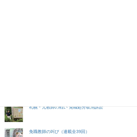
2026年(令和8) 8月7日 (金)
特集記事
生命と法
分娩費用の保険適用化問題
札幌・元教師の戦い 免職処分取消訴訟
免職教師の叫び（連載全39回）