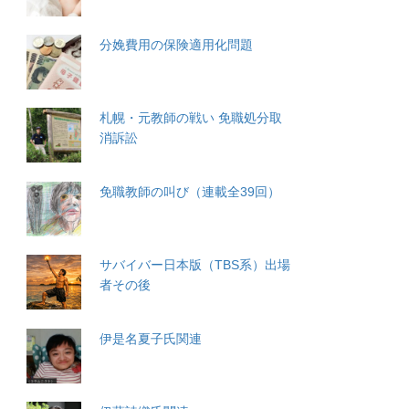
分娩費用の保険適用化問題
札幌・元教師の戦い 免職処分取
消訴訟
免職教師の叫び（連載全39回）
サバイバー日本版（TBS系）出場
者その後
伊是名夏子氏関連