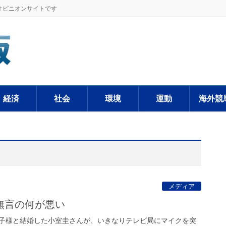
オピニオンサイトです
経済
社会
環境
運動
海外競
メディア
無言の何が悪い
子様と結婚した小室圭さんが、いきなりテレビ局にマイクを突