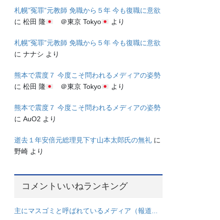
札幌”冤罪”元教師 免職から５年 今も復職に意欲
に
松田 隆
＠東京 Tokyo
より
札幌”冤罪”元教師 免職から５年 今も復職に意欲
に
ナナシ
より
熊本で震度７ 今度こそ問われるメディアの姿勢
に
松田 隆
＠東京 Tokyo
より
熊本で震度７ 今度こそ問われるメディアの姿勢
に
AuO2
より
逝去１年安倍元総理見下す山本太郎氏の無礼
に
野崎
より
コメントいいねランキング
主にマスゴミと呼ばれているメディア（報道...