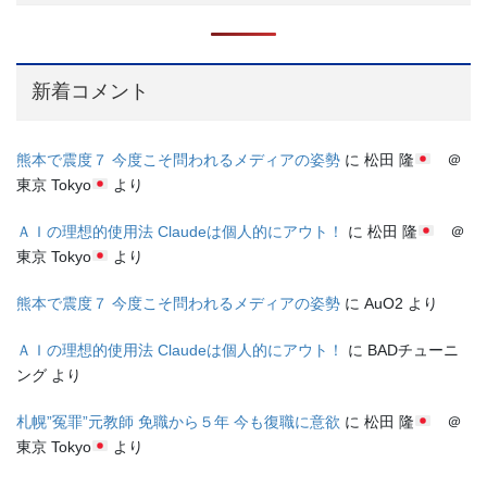
新着コメント
熊本で震度７ 今度こそ問われるメディアの姿勢
に
松田 隆
＠
東京 Tokyo
より
ＡＩの理想的使用法 Claudeは個人的にアウト！
に
松田 隆
＠
東京 Tokyo
より
熊本で震度７ 今度こそ問われるメディアの姿勢
に
AuO2
より
ＡＩの理想的使用法 Claudeは個人的にアウト！
に
BADチューニ
ング
より
札幌”冤罪”元教師 免職から５年 今も復職に意欲
に
松田 隆
＠
東京 Tokyo
より