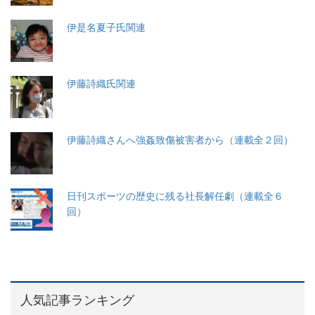
伊是名夏子氏関連
伊藤詩織氏関連
伊藤詩織さんへ強姦致傷被害者から（連載全２回）
日刊スポーツの歴史に残る社長解任劇（連載全６
回）
人気記事ランキング