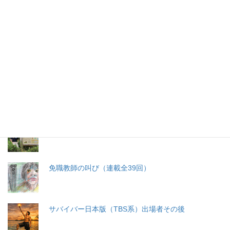
特集記事
生命と法
分娩費用の保険適用化問題
札幌・元教師の戦い 免職処分取消訴訟
免職教師の叫び（連載全39回）
サバイバー日本版（TBS系）出場者その後