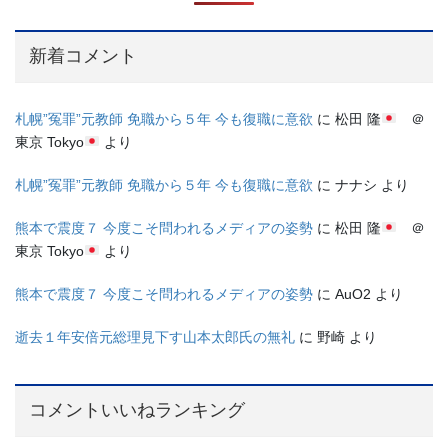
新着コメント
札幌”冤罪”元教師 免職から５年 今も復職に意欲
に
松田 隆
＠
東京 Tokyo
より
札幌”冤罪”元教師 免職から５年 今も復職に意欲
に
ナナシ
より
熊本で震度７ 今度こそ問われるメディアの姿勢
に
松田 隆
＠
東京 Tokyo
より
熊本で震度７ 今度こそ問われるメディアの姿勢
に
AuO2
より
逝去１年安倍元総理見下す山本太郎氏の無礼
に
野崎
より
コメントいいねランキング