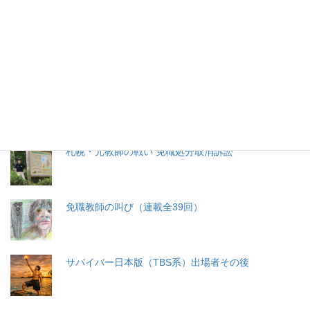
生命と法
分娩費用の保険適用化問題
札幌・元教師の戦い 免職処分取消訴訟
免職教師の叫び（連載全39回）
サバイバー日本版（TBS系）出場者その後