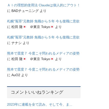
ＡＩの理想的使用法 Claudeは個人的にアウト！
に
BADチューニング
より
札幌”冤罪”元教師 免職から５年 今も復職に意欲
に
松田 隆
＠東京 Tokyo
より
札幌”冤罪”元教師 免職から５年 今も復職に意欲
に
ナナシ
より
熊本で震度７ 今度こそ問われるメディアの姿勢
に
松田 隆
＠東京 Tokyo
より
熊本で震度７ 今度こそ問われるメディアの姿勢
に
AuO2
より
コメントいいねランキング
2023年に連載を全て読み、そして今、ま...