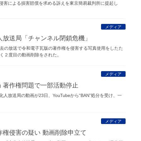
侵害による損害賠償を求める訴えを東京簡易裁判所に提起し
メディア
人放送局「チャンネル閉鎖危機」
去の放送で令和電子瓦版の著作権を侵害する写真使用をしたた
に続く２度目の動画削除をされた。
メディア
送局 著作権問題で一部活動停止
放送局の動画が23日、YouTubeから“BAN”処分を受け、一
メディア
作権侵害の疑い 動画削除申立て