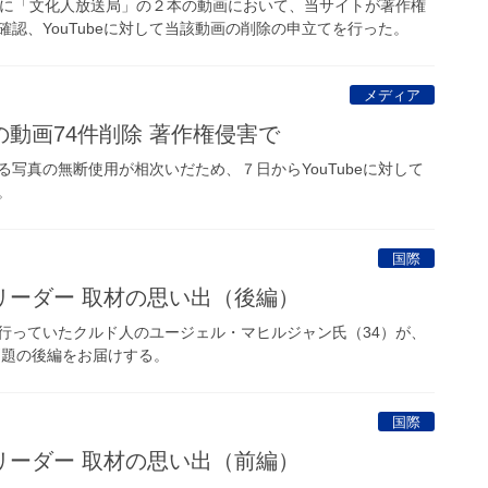
に「文化人放送局」の２本の動画において、当サイトが著作権
認、YouTubeに対して当該動画の削除の申立てを行った。
メディア
動画74件削除 著作権侵害で
写真の無断使用が相次いだため、７日からYouTubeに対して
。
国際
リーダー 取材の思い出（後編）
っていたクルド人のユージェル・マヒルジャン氏（34）が、
問題の後編をお届けする。
国際
リーダー 取材の思い出（前編）