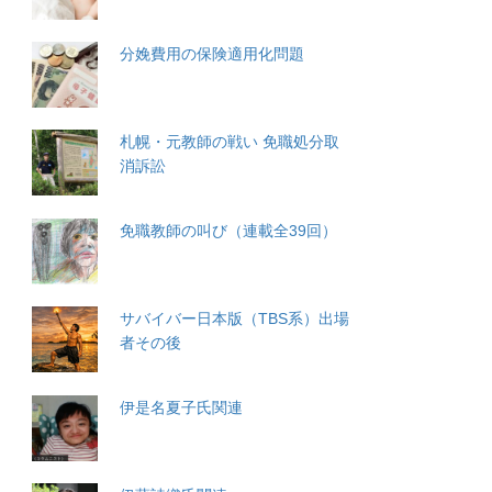
分娩費用の保険適用化問題
札幌・元教師の戦い 免職処分取
消訴訟
免職教師の叫び（連載全39回）
サバイバー日本版（TBS系）出場
者その後
伊是名夏子氏関連