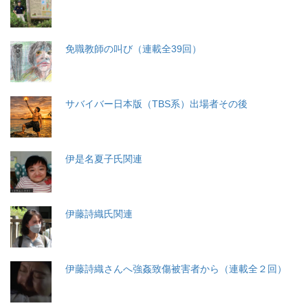
免職教師の叫び（連載全39回）
サバイバー日本版（TBS系）出場者その後
伊是名夏子氏関連
伊藤詩織氏関連
伊藤詩織さんへ強姦致傷被害者から（連載全２回）