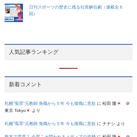
日刊スポーツの歴史に残る社長解任劇（連載全６
回）
人気記事ランキング
新着コメント
札幌”冤罪”元教師 免職から５年 今も復職に意欲
に
松田 隆
＠
東京 Tokyo
より
札幌”冤罪”元教師 免職から５年 今も復職に意欲
に
ナナシ
より
熊本で震度７ 今度こそ問われるメディアの姿勢
に
松田 隆
＠