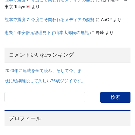
東京 Tokyo
より
熊本で震度７ 今度こそ問われるメディアの姿勢
に
AuO2
より
逝去１年安倍元総理見下す山本太郎氏の無礼
に
野崎
より
コメントいいねランキング
2023年に連載を全て読み、そして今、ま...
既に戦線離脱して久しい76歳ジジイです。...
プロフィール