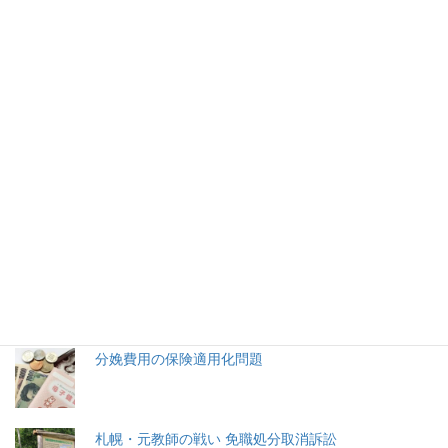
英1000ギニー ラヴ圧勝クアドリラ
テラル３着
Ｇ１英1000ギニー（芝８ハロン）は、ラヴ（A・オブライエン
厩舎）が２着に４馬身４分の１差をつけ圧勝した。
2026年(令和8) 8月7日 (金)
特集記事
生命と法
分娩費用の保険適用化問題
札幌・元教師の戦い 免職処分取消訴訟