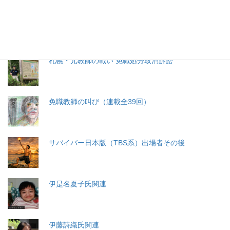
分娩費用の保険適用化問題
札幌・元教師の戦い 免職処分取消訴訟
免職教師の叫び（連載全39回）
サバイバー日本版（TBS系）出場者その後
伊是名夏子氏関連
伊藤詩織氏関連