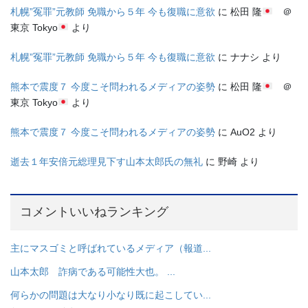
札幌”冤罪”元教師 免職から５年 今も復職に意欲
に
松田 隆
＠
東京 Tokyo
より
札幌”冤罪”元教師 免職から５年 今も復職に意欲
に
ナナシ
より
熊本で震度７ 今度こそ問われるメディアの姿勢
に
松田 隆
＠
東京 Tokyo
より
熊本で震度７ 今度こそ問われるメディアの姿勢
に
AuO2
より
逝去１年安倍元総理見下す山本太郎氏の無礼
に
野崎
より
コメントいいねランキング
主にマスゴミと呼ばれているメディア（報道...
山本太郎 詐病である可能性大也。 ...
何らかの問題は大なり小なり既に起こしてい...