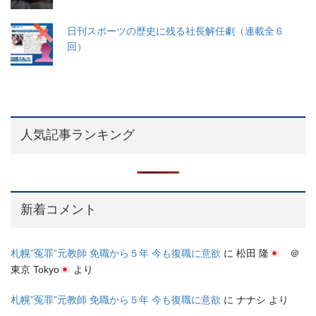
日刊スポーツの歴史に残る社長解任劇（連載全６
回）
人気記事ランキング
新着コメント
札幌”冤罪”元教師 免職から５年 今も復職に意欲
に
松田 隆
＠
東京 Tokyo
より
札幌”冤罪”元教師 免職から５年 今も復職に意欲
に
ナナシ
より