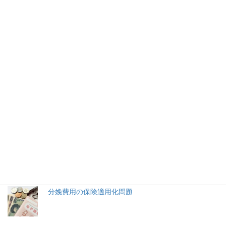
小田嶋隆氏「ロン！断么、一気通
貫」に爆笑
東京高検の黒川弘務検事長が賭け麻雀をしていたと報じられた
事件で、コラムニストの小田嶋隆氏がツイッターで無知ぶりを示
し、失笑を買っている。
2026年(令和8) 8月7日 (金)
特集記事
生命と法
分娩費用の保険適用化問題