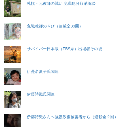
札幌・元教師の戦い 免職処分取消訴訟
免職教師の叫び（連載全39回）
サバイバー日本版（TBS系）出場者その後
伊是名夏子氏関連
伊藤詩織氏関連
伊藤詩織さんへ強姦致傷被害者から（連載全２回）