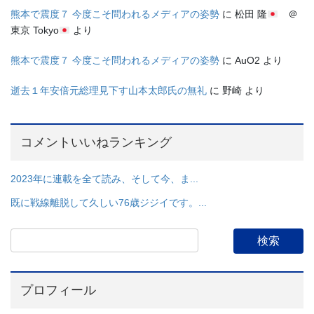
熊本で震度７ 今度こそ問われるメディアの姿勢
に
松田 隆
＠
東京 Tokyo
より
熊本で震度７ 今度こそ問われるメディアの姿勢
に
AuO2
より
逝去１年安倍元総理見下す山本太郎氏の無礼
に
野崎
より
コメントいいねランキング
2023年に連載を全て読み、そして今、ま...
既に戦線離脱して久しい76歳ジジイです。...
プロフィール