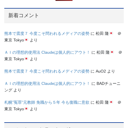
新着コメント
熊本で震度７ 今度こそ問われるメディアの姿勢
に
松田 隆
＠
東京 Tokyo
より
ＡＩの理想的使用法 Claudeは個人的にアウト！
に
松田 隆
＠
東京 Tokyo
より
熊本で震度７ 今度こそ問われるメディアの姿勢
に
AuO2
より
ＡＩの理想的使用法 Claudeは個人的にアウト！
に
BADチューニ
ング
より
札幌”冤罪”元教師 免職から５年 今も復職に意欲
に
松田 隆
＠
東京 Tokyo
より