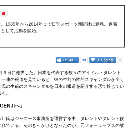
1985年から2014年まで日刊スポーツ新聞社に勤務。退職
トとして活動を開始。
いいね！
39
よくないね
3
７月９日に他界した。日本を代表する数々のアイドル・タレント
、一連の報道を見ていると、彼の生前の性的スキャンダルが全く
川氏の生前のスキャンダルを日本の報道を紹介する形で報じてい
映る。
ENJIへ」
川氏はジャニーズ事務所を運営する中、タレントやタレント候
されている。そのきっかけとなったのが、元フォーリーブスの故