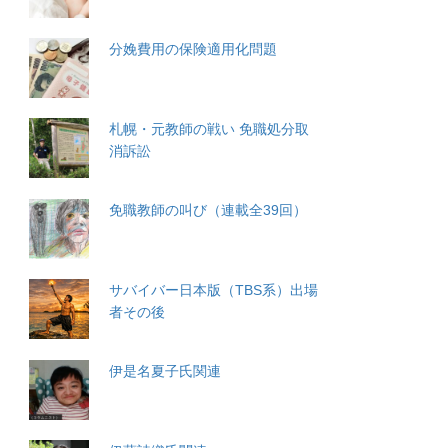
分娩費用の保険適用化問題
札幌・元教師の戦い 免職処分取
消訴訟
免職教師の叫び（連載全39回）
サバイバー日本版（TBS系）出場
者その後
伊是名夏子氏関連