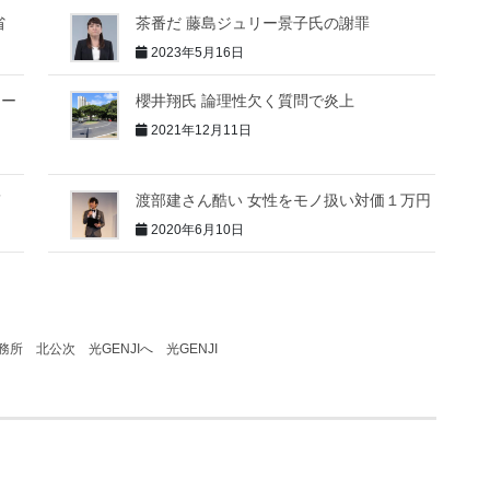
省
茶番だ 藤島ジュリー景子氏の謝罪
2023年5月16日
ャー
櫻井翔氏 論理性欠く質問で炎上
2021年12月11日
”
渡部建さん酷い 女性をモノ扱い対価１万円
2020年6月10日
務所
北公次
光GENJIへ
光GENJI