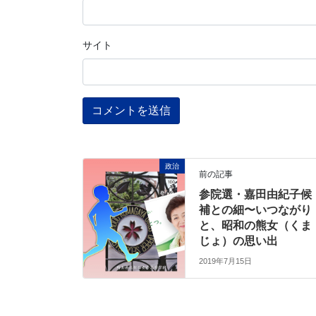
サイト
政治
前の記事
参院選・嘉田由紀子候
補との細〜いつながり
と、昭和の熊女（くま
じょ）の思い出
2019年7月15日