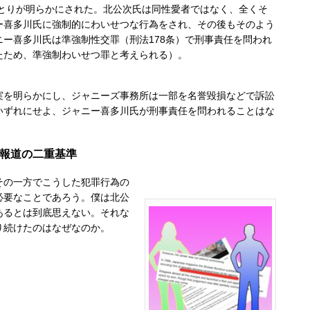
りとりが明らかにされた。北公次氏は同性愛者ではなく、全くそ
ー喜多川氏に強制的にわいせつな行為をされ、その後もそのよう
ー喜多川氏は準強制性交罪（刑法178条）で刑事責任を問われ
たため、準強制わいせつ罪と考えられる）。
を明らかにし、ジャニーズ事務所は一部を名誉毀損などで訴訟
いずれにせよ、ジャニー喜多川氏が刑事責任を問われることはな
、報道の二重基準
の一方でこうした犯罪行為の
必要なことであろう。僕は北公
あるとは到底思えない。
それな
り続けたのはなぜなのか。