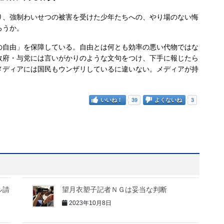
、強制わいせつの被害を受けた少年たちへの、やり場のない悔
ろうか。
自由」を保障している。自由とは何とも効率の悪い代物ではな
政府・与党には言いがかりのような文句をつけ、下手に報じたら
メディアには国民もウンザリしているに違いない。メディアが持
。
いいね！
39
よくないね
3
ル請
望月衣塑子記者ＮＧは妥当な判断
2023年10月8日