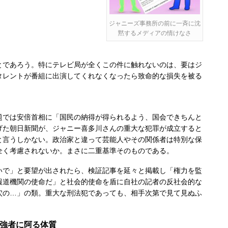
ジャニーズ事務所の前に一斉に沈
黙するメディアの情けなさ
であろう。特にテレビ局が全くこの件に触れないのは、要はジ
タレントが番組に出演してくれなくなったら致命的な損失を被る
では安倍首相に「国民の納得が得られるよう、国会できちんと
げた朝日新聞が、ジャニー喜多川さんの重大な犯罪が成立すると
と言うしかない。政治家と違って芸能人やその関係者は特別な保
全く考慮されないか。まさに二重基準そのものである。
で」と要望が出されたら、検証記事を延々と掲載し「権力を監
報道機関の使命だ」と社会的使命を盾に自社の記者の反社会的な
穴の…」の類。重大な刑法犯であっても、相手次第で見て見ぬふ
、強者に阿る体質