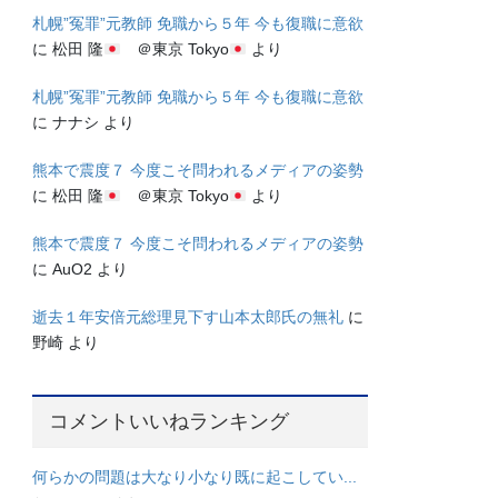
札幌”冤罪”元教師 免職から５年 今も復職に意欲
に
松田 隆
＠東京 Tokyo
より
札幌”冤罪”元教師 免職から５年 今も復職に意欲
に
ナナシ
より
熊本で震度７ 今度こそ問われるメディアの姿勢
に
松田 隆
＠東京 Tokyo
より
熊本で震度７ 今度こそ問われるメディアの姿勢
に
AuO2
より
逝去１年安倍元総理見下す山本太郎氏の無礼
に
野崎
より
コメントいいねランキング
何らかの問題は大なり小なり既に起こしてい...