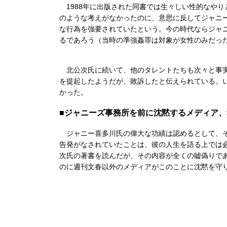
1988年に出版された同書では生々しい性的なや
のような考えがなかったのに、意思に反してジャニ
な行為を強要されていたという。今の時代ならジャニ
るであろう（当時の準強姦罪は対象が女性のみだっ
北公次氏に続いて、他のタレントたちも次々と事実
を提起したようだが、敗訴したと伝えられている。
かった。
■ジャニーズ事務所を前に沈黙するメディア
ジャニー喜多川氏の偉大な功績は認めるとして、そ
告発がなされていたことは、彼の人生を語る上では
次氏の著書を読んだが、その内容が全くの嘘偽りで
のに週刊文春以外のメディアがこのことに沈黙を守