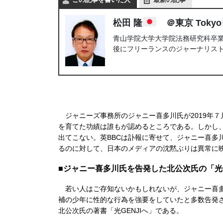
松田 隆
＠東京 Tokyo
青山学院大学大学院法務研究科卒業。
後にフリーランスのジャーナリス
ジャニーズ事務所のジャニー喜多川氏が2019年
を育てた功績は誰もが認めるところである。しかし
出てこない。英BBCは訃報に寄せて、ジャニー喜多
るのに対して、日本のメディアの沈黙ぶりは異常に
■ジャニー喜多川氏を告発した北公次氏の「光G
若い人はご存知ないかもしれないが、ジャニー喜多
補の少年に性的な行為を強要をしていたと多数告発
北公次氏の著書「光GENJIへ」である。