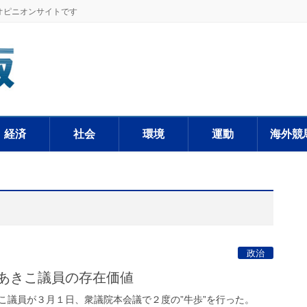
オピニオンサイトです
経済
社会
環境
運動
海外競
政治
石あきこ議員の存在価値
議員が３月１日、衆議院本会議で２度の”牛歩”を行った。