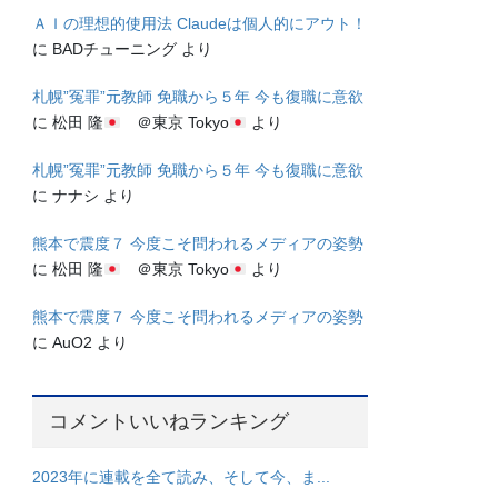
ＡＩの理想的使用法 Claudeは個人的にアウト！
に
BADチューニング
より
札幌”冤罪”元教師 免職から５年 今も復職に意欲
に
松田 隆
＠東京 Tokyo
より
札幌”冤罪”元教師 免職から５年 今も復職に意欲
に
ナナシ
より
熊本で震度７ 今度こそ問われるメディアの姿勢
に
松田 隆
＠東京 Tokyo
より
熊本で震度７ 今度こそ問われるメディアの姿勢
に
AuO2
より
コメントいいねランキング
2023年に連載を全て読み、そして今、ま...