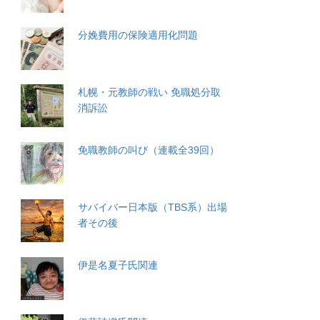
分娩費用の保険適用化問題
札幌・元教師の戦い 免職処分取
消訴訟
免職教師の叫び（連載全39回）
サバイバー日本版（TBS系）出場
者その後
伊是名夏子氏関連