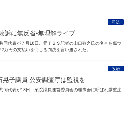
司法
敗訴に無反省•無理解ライブ
同代表が７月18日、元ＴＢＳ記者の山口敬之氏の名誉を傷つ
22万円の支払いを命じる判決を言い渡された。
政治
石晃子議員 公安調査庁は監視を
同代表が18日、衆院議員運営委員会の理事会に呼ばれ厳重注