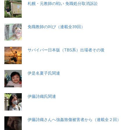
札幌・元教師の戦い 免職処分取消訴訟
免職教師の叫び（連載全39回）
サバイバー日本版（TBS系）出場者その後
伊是名夏子氏関連
伊藤詩織氏関連
伊藤詩織さんへ強姦致傷被害者から（連載全２回）