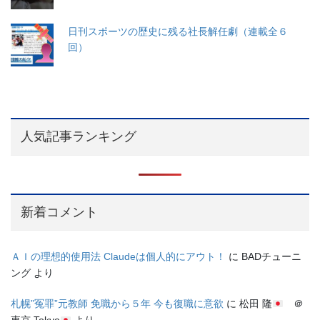
日刊スポーツの歴史に残る社長解任劇（連載全６
回）
人気記事ランキング
新着コメント
ＡＩの理想的使用法 Claudeは個人的にアウト！
に
BADチューニ
ング
より
札幌”冤罪”元教師 免職から５年 今も復職に意欲
に
松田 隆
＠