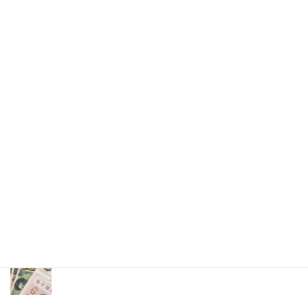
阿部岳記者を嘲笑 23歳イケメンと
ひろゆき氏
沖縄タイムスの阿部岳記者が７日にライブ配信されたAbema
Primeに出演、的外れな言論を続け、23歳の若者に嘲笑されるシー
ンがあった。
2026年(令和8) 8月8日 (土)
特集記事
生命と法
分娩費用の保険適用化問題