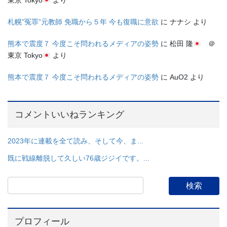
東京 Tokyo
より
札幌”冤罪”元教師 免職から５年 今も復職に意欲
に
ナナシ
より
熊本で震度７ 今度こそ問われるメディアの姿勢
に
松田 隆
＠
東京 Tokyo
より
熊本で震度７ 今度こそ問われるメディアの姿勢
に
AuO2
より
コメントいいねランキング
2023年に連載を全て読み、そして今、ま...
既に戦線離脱して久しい76歳ジジイです。...
プロフィール