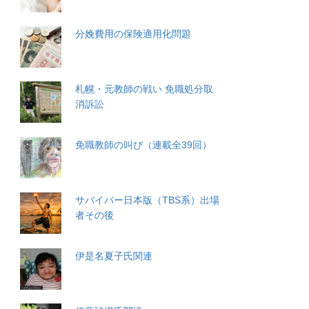
分娩費用の保険適用化問題
札幌・元教師の戦い 免職処分取
消訴訟
免職教師の叫び（連載全39回）
サバイバー日本版（TBS系）出場
者その後
伊是名夏子氏関連