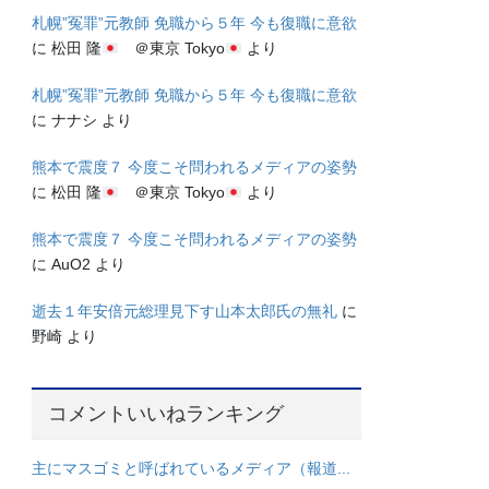
札幌”冤罪”元教師 免職から５年 今も復職に意欲
に
松田 隆
＠東京 Tokyo
より
札幌”冤罪”元教師 免職から５年 今も復職に意欲
に
ナナシ
より
熊本で震度７ 今度こそ問われるメディアの姿勢
に
松田 隆
＠東京 Tokyo
より
熊本で震度７ 今度こそ問われるメディアの姿勢
に
AuO2
より
逝去１年安倍元総理見下す山本太郎氏の無礼
に
野崎
より
コメントいいねランキング
主にマスゴミと呼ばれているメディア（報道...