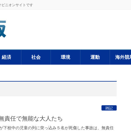
オピニオンサイトです
経済
社会
環境
運動
海外競
雑記
 無責任で無能な大人たち
が下校中の児童の列に突っ込み５名が死傷した事故は、無責任