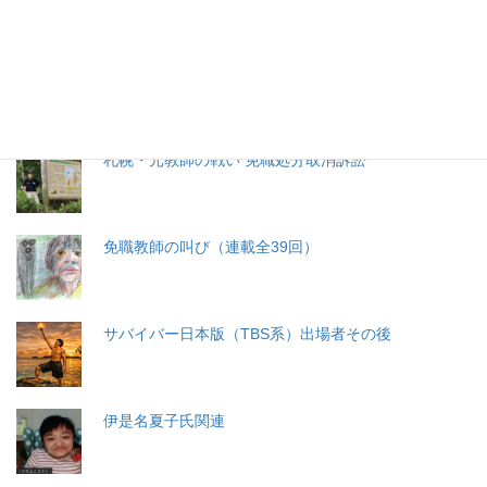
分娩費用の保険適用化問題
札幌・元教師の戦い 免職処分取消訴訟
免職教師の叫び（連載全39回）
サバイバー日本版（TBS系）出場者その後
伊是名夏子氏関連