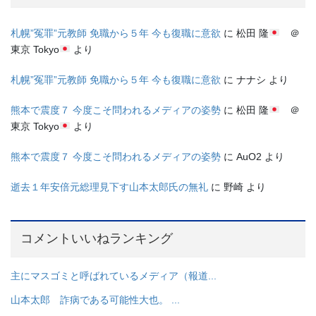
札幌”冤罪”元教師 免職から５年 今も復職に意欲
に
松田 隆
＠
東京 Tokyo
より
札幌”冤罪”元教師 免職から５年 今も復職に意欲
に
ナナシ
より
熊本で震度７ 今度こそ問われるメディアの姿勢
に
松田 隆
＠
東京 Tokyo
より
熊本で震度７ 今度こそ問われるメディアの姿勢
に
AuO2
より
逝去１年安倍元総理見下す山本太郎氏の無礼
に
野崎
より
コメントいいねランキング
主にマスゴミと呼ばれているメディア（報道...
山本太郎 詐病である可能性大也。 ...